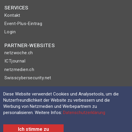
SERVICES
Kontakt
Event-Plus-Eintrag
Login
PARTNER-WEBSITES
netzwoche.ch
ICTjournal
netzmedien.ch
Swisscybersecurity.net
© NETZMEDIEN AG 2026
Diese Website verwendet Cookies und Analysetools, um die
Impressum
Nutzerfreundlichkeit der Website zu verbessern und die
Werbung von Netzmedien und Werbepartnern zu
AGB
personalisieren. Weitere Infos:
Datenschutzerklärung
Nutzungsbestimmungen
Datenschutzerklärung
Ich stimme zu