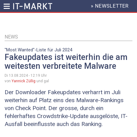
» NEWSLETTER
HEADER
MENU
Direkt
zum
Inhalt
NEWS
"Most Wanted"-Liste für Juli 2024
Fakeupdates ist weiterhin die am
weitesten verbreitete Malware
Di 13.08.2024 - 12:19
Uhr
von
Yannick Züllig
und gal
Der Downloader Fakeupdates verharrt im Juli
weiterhin auf Platz eins des Malware-Rankings
von Check Point. Der grosse, durch ein
fehlerhaftes Crowdstrike-Update ausgelöste, IT-
Ausfall beeinflusste auch das Ranking.