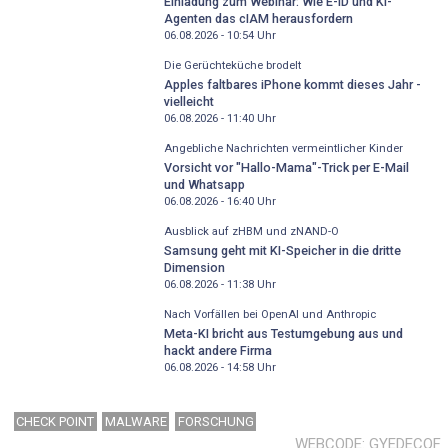
Einladung zum Webinar: Wie E-ID und KI-
Agenten das cIAM herausfordern
06.08.2026 - 10:54
Uhr
Die Gerüchteküche brodelt
Apples faltbares iPhone kommt dieses Jahr -
vielleicht
06.08.2026 - 11:40
Uhr
Angebliche Nachrichten vermeintlicher Kinder
Vorsicht vor "Hallo-Mama"-Trick per E-Mail
und Whatsapp
06.08.2026 - 16:40
Uhr
Ausblick auf zHBM und zNAND-O
Samsung geht mit KI-Speicher in die dritte
Dimension
06.08.2026 - 11:38
Uhr
Nach Vorfällen bei OpenAI und Anthropic
Meta-KI bricht aus Testumgebung aus und
hackt andere Firma
06.08.2026 - 14:58
Uhr
CHECK POINT
MALWARE
FORSCHUNG
WEBCODE
GYEDECQF