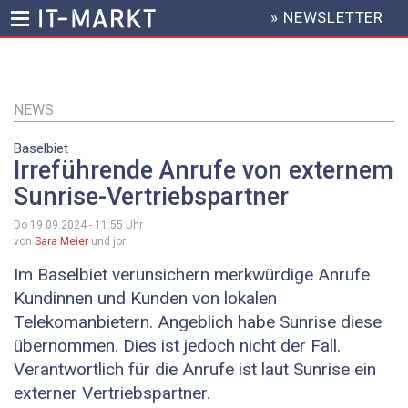
» NEWSLETTER
HEADER
MENU
Direkt
zum
Inhalt
NEWS
Baselbiet
Irreführende Anrufe von externem
Sunrise-Vertriebspartner
Do 19.09.2024 - 11:55
Uhr
von
Sara Meier
und jor
Im Baselbiet verunsichern merkwürdige Anrufe
Kundinnen und Kunden von lokalen
Telekomanbietern. Angeblich habe Sunrise diese
übernommen. Dies ist jedoch nicht der Fall.
Verantwortlich für die Anrufe ist laut Sunrise ein
externer Vertriebspartner.