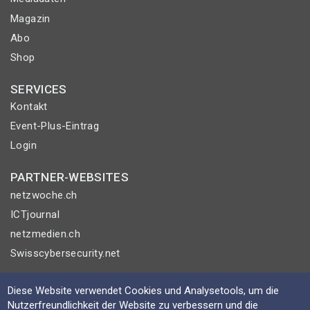
Magazin
Abo
Shop
SERVICES
Kontakt
Event-Plus-Eintrag
Login
PARTNER-WEBSITES
netzwoche.ch
ICTjournal
netzmedien.ch
Swisscybersecurity.net
© NETZMEDIEN AG 2026
Diese Website verwendet Cookies und Analysetools, um die
Impressum
Nutzerfreundlichkeit der Website zu verbessern und die