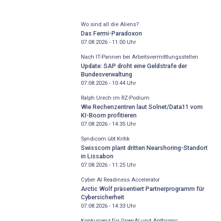
Wo sind all die Aliens?
Das Fermi-Paradoxon
07.08.2026 - 11:00
Uhr
Nach IT-Pannen bei Arbeitsvermittlungsstellen
Update: SAP droht eine Geldstrafe der
Bundesverwaltung
07.08.2026 - 10:44
Uhr
Ralph Urech im RZ-Podium
Wie Rechenzentren laut Solnet/Data11 vom
KI-Boom profitieren
07.08.2026 - 14:35
Uhr
Syndicom übt Kritik
Swisscom plant dritten Nearshoring-Standort
in Lissabon
07.08.2026 - 11:25
Uhr
Cyber AI Readiness Accelerator
Arctic Wolf präsentiert Partnerprogramm für
Cybersicherheit
07.08.2026 - 14:33
Uhr
Konkurrenz für OpenAI und Anthropic