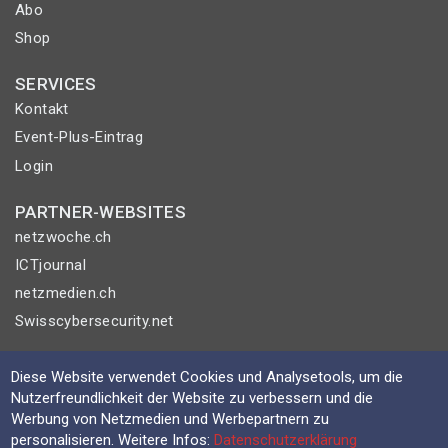
Abo
Shop
SERVICES
Kontakt
Event-Plus-Eintrag
Login
PARTNER-WEBSITES
netzwoche.ch
ICTjournal
netzmedien.ch
Swisscybersecurity.net
© NETZMEDIEN AG 2026
Diese Website verwendet Cookies und Analysetools, um die
Impressum
Nutzerfreundlichkeit der Website zu verbessern und die
Werbung von Netzmedien und Werbepartnern zu
AGB
personalisieren. Weitere Infos:
Datenschutzerklärung