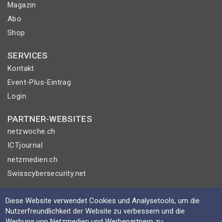
Magazin
Abo
Shop
SERVICES
Kontakt
Event-Plus-Eintrag
Login
PARTNER-WEBSITES
netzwoche.ch
ICTjournal
netzmedien.ch
Swisscybersecurity.net
© NETZMEDIEN AG 2026
Diese Website verwendet Cookies und Analysetools, um die
Impressum
Nutzerfreundlichkeit der Website zu verbessern und die
Werbung von Netzmedien und Werbepartnern zu