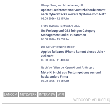
Überprüfung nach Hackerangriff
Update: Liechtensteiner Justizbehörde nimmt
nach Cyberattacke weitere Systeme vom Netz
06.08.2026 - 12:15
Uhr
Erster CAS im September 2026
Uni Freiburg und GS1 bringen Category
Management und KI zusammen
06.08.2026 - 15:03
Uhr
Die Gerüchteküche brodelt
Apples faltbares iPhone kommt dieses Jahr -
vielleicht
06.08.2026 - 11:40
Uhr
Nach Vorfällen bei OpenAI und Anthropic
Meta-KI bricht aus Testumgebung aus und
hackt andere Firma
06.08.2026 - 14:58
Uhr
LANCOM
NETZWERK
INTERVIEW
WIFI
WEBCODE
VDHUSFUQ