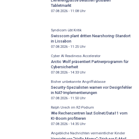
Lieferengpässe belasten globalen
Tabletmarkt
07.08.2026 - 11:08
Uhr
Syndicom übt Kritik
Swisscom plant dritten Nearshoring-Standort
in Lissabon
07.08.2026 - 11:25
Uhr
Cyber AI Readiness Accelerator
Arctic Wolf präsentiert Partnerprogramm für
Cybersicherheit
07.08.2026 - 14:33
Uhr
Bisher unbekannte Angriffsklasse
Security-Spezialisten warnen vor Designfehler
in NAT-Implementierungen
07.08.2026 - 11:50
Uhr
Ralph Urech im RZ-Podium
Wie Rechenzentren laut Solnet/Data11 vom
KI-Boom profitieren
07.08.2026 - 14:35
Uhr
Angebliche Nachrichten vermeintlicher Kinder
Vorsicht vor "Hallo Mama"-Trick per E-Mail