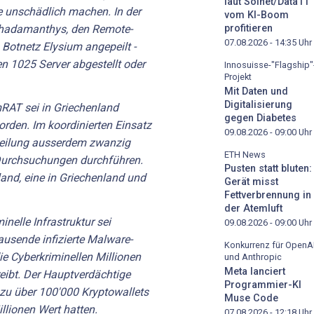
laut Solnet/Data11
 unschädlich machen. In der
vom KI-Boom
 Rhadamanthys, den Remote-
profitieren
07.08.2026 - 14:35
Uhr
otnetz Elysium angepeilt -
n 1025 Server abgestellt oder
Innosuisse-"Flagship"
Projekt
Mit Daten und
Digitalisierung
RAT sei in Griechenland
gegen Diabetes
en. Im koordinierten Einsatz
09.08.2026 - 09:00
Uhr
teilung ausserdem zwanzig
ETH News
urchsuchungen durchführen.
Pusten statt bluten:
and, eine in Griechenland und
Gerät misst
Fettverbrennung in
der Atemluft
inelle Infrastruktur sei
09.08.2026 - 09:00
Uhr
ausende infizierte Malware-
Konkurrenz für OpenA
ie Cyberkriminellen Millionen
und Anthropic
Meta lanciert
eibt. Der Hauptverdächtige
Programmier-KI
zu über 100'000 Kryptowallets
Muse Code
llionen Wert hatten.
07.08.2026 - 12:18
Uhr