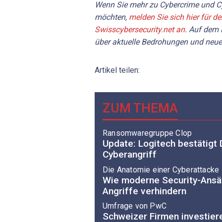
Wenn Sie mehr zu Cybercrime und Cy
möchten,
melden Sie sich hier für d
Swisscybersecurity.net an
. Auf dem 
über aktuelle Bedrohungen und neue
Artikel teilen:
ZUM THEMA
Ransomwaregruppe Clop
Update: Logitech bestätigt
Cyberangriff
Die Anatomie einer Cyberattacke
Wie moderne Security-Ans
Angriffe verhindern
Umfrage von PwC
Schweizer Firmen investier