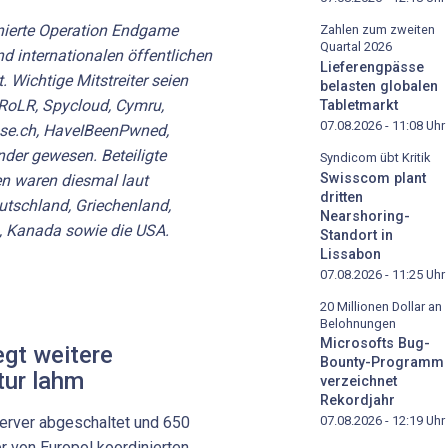
inierte Operation Endgame
Zahlen zum zweiten
Quartal 2026
d internationalen öffentlichen
Lieferengpässe
. Wichtige Mitstreiter seien
belasten globalen
RoLR, Spycloud, Cymru,
Tabletmarkt
07.08.2026 - 11:08
Uhr
use.ch, HaveIBeenPwned,
nder gewesen. Beteiligte
Syndicom übt Kritik
Swisscom plant
en waren diesmal laut
dritten
utschland, Griechenland,
Nearshoring-
n, Kanada sowie die USA.
Standort in
Lissabon
07.08.2026 - 11:25
Uhr
20 Millionen Dollar an
Belohnungen
Microsofts Bug-
egt weitere
Bounty-Programm
tur lahm
verzeichnet
Rekordjahr
erver abgeschaltet und 650
07.08.2026 - 12:19
Uhr
er von Europol koordinierten