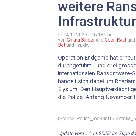
weitere Ran
Infrastruktu
Fr 14.11.2025 - 16:18
Uhr
von
Chiara Binder
und
Coen Kaat
un
Bot
und fsi, dwi
Operation Endgame hat erneut 
durchgeführt - und drei gross
internationalen Ransomware-S
handelt sich dabei um Rhada
Elysium. Den Hauptverdächtig
die Polizei Anfang November
(Source: Police_log88off / Fotolia
Update vom 14.11.2025: Im Zuge der