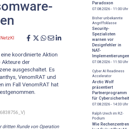
somware-
Paradoxon
07.08.2026 - 11:00
Uhr
ren
Bisher unbekannte
Angriffsklasse
Security-
Spezialisten
d
NetzKI
warnen vor
Designfehler in
NAT-
eine koordinierte Aktion
Implementierunge
e Akteure der
07.08.2026 - 11:50
Uhr
zene ausgeschaltet. Es
Cyber AI Readiness
manthys, VenomRAT und
Accelerator
Arctic Wolf
en im Fall VenomRAT hat
präsentiert
 festgenommen.
Partnerprogramm
für Cybersicherheit
07.08.2026 - 14:33
Uhr
_66838756_V)
Ralph Urech im RZ-
Podium
Wie Rechenzentren
 dritten Runde von Operation