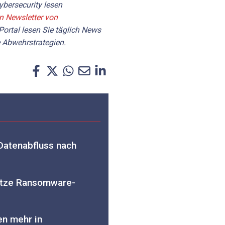
bersecurity lesen
en Newsletter von
Portal lesen Sie täglich News
 Abwehrstrategien.
 Datenabfluss nach
ätze Ransomware-
en mehr in