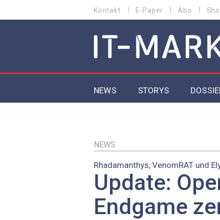
Direkt
Kontakt
E-Paper
Abo
Sho
HEADER
zum
MENU
Inhalt
MAIN NAVIGATION
NEWS
STORYS
DOSSIE
IoT
5G
NEWS
Rhadamanthys, VenomRAT und El
Secur
Update: Ope
EU-D
Endgame zer