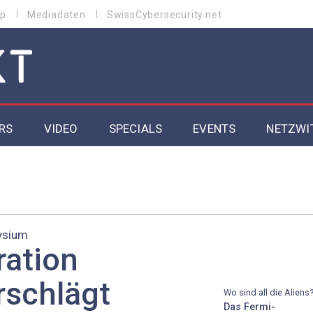
p
Mediadaten
SwissCybersecurity.net
RS
VIDEO
SPECIALS
EVENTS
NETZWI
Datacenter 2026
Cybersecurity 2026
ysium
ity
Cloud & Managed Services 2026
ration
SGVO
Artificial Intelligence 2025
schlägt
Wo sind all die Aliens
Das Fermi-