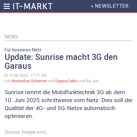
» NEWSLETTER
HEADER
MENU
Direkt
zum
Inhalt
NEWS
Für besseres Netz
Update: Sunrise macht 3G den
Garaus
Di 10.06.2025 - 17:11
Uhr
von
Maximilian Schenner
und
Dajana Dakic
und lha, dwi
Sunrise nimmt die Mobilfunktechnik 3G ab dem
10. Juni 2025 schrittweise vom Netz. Dies soll die
Qualität der 4G- und 5G-Netze automatisch
optimieren.
(Source: freepik.com)