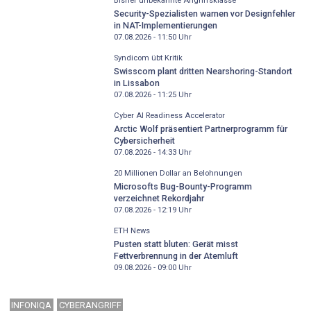
Bisher unbekannte Angriffsklasse
Security-Spezialisten warnen vor Designfehler
in NAT-Implementierungen
07.08.2026 - 11:50
Uhr
Syndicom übt Kritik
Swisscom plant dritten Nearshoring-Standort
in Lissabon
07.08.2026 - 11:25
Uhr
Cyber AI Readiness Accelerator
Arctic Wolf präsentiert Partnerprogramm für
Cybersicherheit
07.08.2026 - 14:33
Uhr
20 Millionen Dollar an Belohnungen
Microsofts Bug-Bounty-Programm
verzeichnet Rekordjahr
07.08.2026 - 12:19
Uhr
ETH News
Pusten statt bluten: Gerät misst
Fettverbrennung in der Atemluft
09.08.2026 - 09:00
Uhr
INFONIQA
CYBERANGRIFF