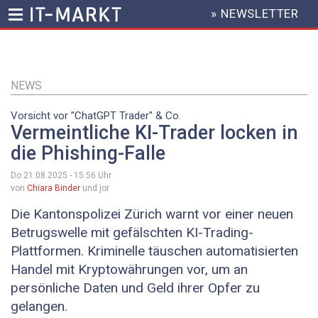
» NEWSLETTER
HEADER
MENU
Direkt
zum
Inhalt
NEWS
Vorsicht vor "ChatGPT Trader" & Co.
Vermeintliche KI-Trader locken in
die Phishing-Falle
Do 21.08.2025 - 15:56
Uhr
von
Chiara Binder
und jor
Die Kantonspolizei Zürich warnt vor einer neuen
Betrugswelle mit gefälschten KI-Trading-
Plattformen. Kriminelle täuschen automatisierten
Handel mit Kryptowährungen vor, um an
persönliche Daten und Geld ihrer Opfer zu
gelangen.