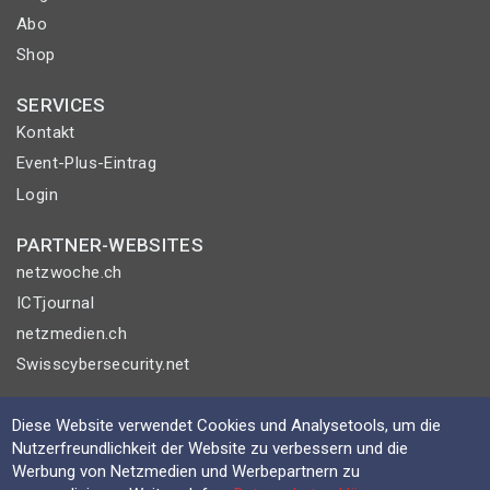
Abo
Shop
SERVICES
Kontakt
Event-Plus-Eintrag
Login
PARTNER-WEBSITES
netzwoche.ch
ICTjournal
netzmedien.ch
Swisscybersecurity.net
© NETZMEDIEN AG 2026
Diese Website verwendet Cookies und Analysetools, um die
Impressum
Nutzerfreundlichkeit der Website zu verbessern und die
Werbung von Netzmedien und Werbepartnern zu
AGB