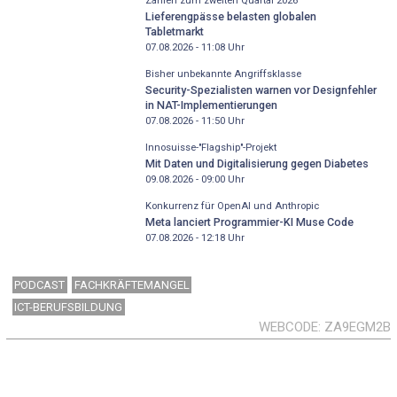
Zahlen zum zweiten Quartal 2026
Lieferengpässe belasten globalen
Tabletmarkt
07.08.2026 - 11:08
Uhr
Bisher unbekannte Angriffsklasse
Security-Spezialisten warnen vor Designfehler
in NAT-Implementierungen
07.08.2026 - 11:50
Uhr
Innosuisse-"Flagship"-Projekt
Mit Daten und Digitalisierung gegen Diabetes
09.08.2026 - 09:00
Uhr
Konkurrenz für OpenAI und Anthropic
Meta lanciert Programmier-KI Muse Code
07.08.2026 - 12:18
Uhr
PODCAST
FACHKRÄFTEMANGEL
ICT-BERUFSBILDUNG
WEBCODE
ZA9EGM2B