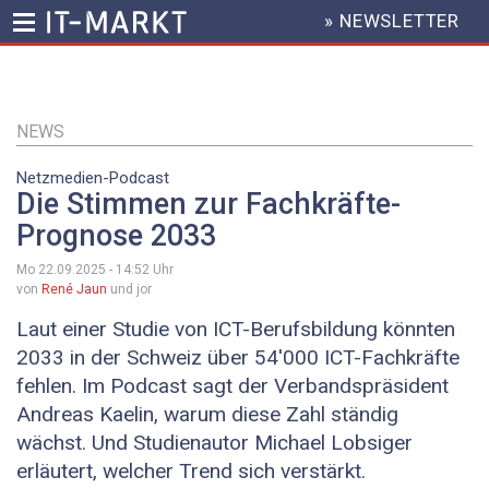
» NEWSLETTER
HEADER
MENU
Direkt
zum
Inhalt
NEWS
Netzmedien-Podcast
Die Stimmen zur Fachkräfte-
Prognose 2033
Mo 22.09.2025 - 14:52
Uhr
von
René Jaun
und jor
Laut einer Studie von ICT-Berufsbildung könnten
2033 in der Schweiz über 54'000 ICT-Fachkräfte
fehlen. Im Podcast sagt der Verbandspräsident
Andreas Kaelin, warum diese Zahl ständig
wächst. Und Studienautor Michael Lobsiger
erläutert, welcher Trend sich verstärkt.