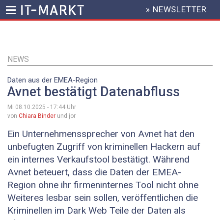
» NEWSLETTER
HEADER
MENU
Direkt
zum
Inhalt
NEWS
Daten aus der EMEA-Region
Avnet bestätigt Datenabfluss
Mi 08.10.2025 - 17:44
Uhr
von
Chiara Binder
und jor
Ein Unternehmenssprecher von Avnet hat den
unbefugten Zugriff von kriminellen Hackern auf
ein internes Verkaufstool bestätigt. Während
Avnet beteuert, dass die Daten der EMEA-
Region ohne ihr firmeninternes Tool nicht ohne
Weiteres lesbar sein sollen, veröffentlichen die
Kriminellen im Dark Web Teile der Daten als