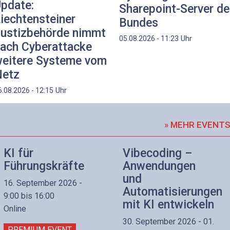
pdate:
Sharepoint-Server d
iechtensteiner
Bundes
ustizbehörde nimmt
Uhr
05.08.2026 - 11:23
ach Cyberattacke
eitere Systeme vom
etz
Uhr
6.08.2026 - 12:15
» MEHR EVENT
KI für
Vibecoding –
Führungskräfte
Anwendungen
und
16. September 2026 -
Automatisierungen
9:00 bis 16:00
mit KI entwickeln
Online
30. September 2026 - 01.
PREMIUM EVENT