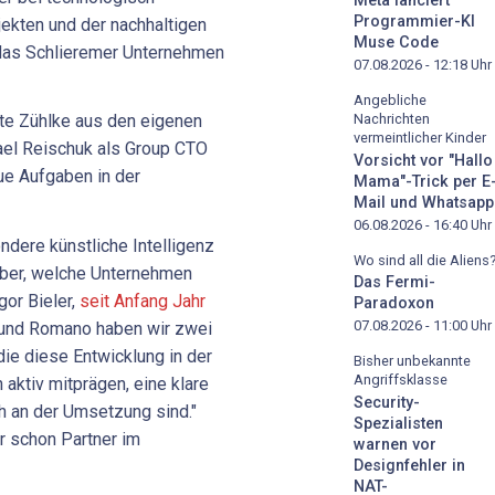
Meta lanciert
Programmier-KI
ekten und der nachhaltigen
Muse Code
t das Schlieremer Unternehmen
07.08.2026 - 12:18
Uhr
Angebliche
Nachrichten
te Zühlke aus den eigenen
vermeintlicher Kinder
el Reischuk als Group CTO
Vorsicht vor "Hallo
e Aufgaben in der
Mama"-Trick per E
Mail und Whatsapp
06.08.2026 - 16:40
Uhr
dere künstliche Intelligenz
Wo sind all die Aliens
über, welche Unternehmen
Das Fermi-
gor Bieler,
seit Anfang Jahr
Paradoxon
07.08.2026 - 11:00
Uhr
l und Romano haben wir zwei
die diese Entwicklung in der
Bisher unbekannte
Angriffsklasse
 aktiv mitprägen, eine klare
Security-
ah an der Umsetzung sind."
Spezialisten
r schon Partner im
warnen vor
Designfehler in
NAT-