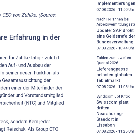
Implementierunge
07.08.2026 - 11:50
Uhr
p CEO von Zühlke. (Source:
Nach IT-Pannen bei
Arbeitsvermittlungsste
Update: SAP droht
e Erfahrung in der
eine Geldstrafe de
Bundesverwaltung
07.08.2026 - 10:44
Uhr
ren für Zühlke tätig - zuletzt
Zahlen zum zweiten
Quartal 2026
 den Auf- und Ausbau der
Lieferengpässe
 In seiner neuen Funktion als
belasten globalen
e Gesamtausrichtung der
Tabletmarkt
07.08.2026 - 11:08
Uhr
dem einer der Miterfinder der
gründer und Vorstandsmitglied
Syndicom übt Kritik
Swisscom plant
ersicherheit (NTC) und Mitglied
dritten
Nearshoring-
Standort in
weck, sondern Kern jeder
Lissabon
agt Reischuk. Als Group CTO
07.08.2026 - 11:25
Uhr