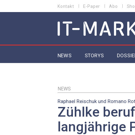
Direkt
Kontakt
E-Paper
Abo
Sho
HEADER
zum
MENU
Inhalt
MAIN NAVIGATION
NEWS
STORYS
DOSSIE
IoT
5G
NEWS
Raphael Reischuk und Romano Ro
Secur
Zühlke beruf
EU-D
langjährige 