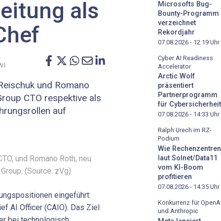
eitung als
Microsofts Bug-
Bounty-Programm
verzeichnet
Chef
Rekordjahr
07.08.2026 - 12:19
Uhr
Cyber AI Readiness
wi
Accelerator
Arctic Wolf
 Reischuk und Romano
präsentiert
Partnerprogramm
Group CTO respektive als
für Cybersicherheit
hrungsrollen auf
07.08.2026 - 14:33
Uhr
Ralph Urech im RZ-
Podium
Wie Rechenzentren
 CTO, und Romano Roth, neu
laut Solnet/Data11
vom KI-Boom
 Group. (Source: zVg)
profitieren
07.08.2026 - 14:35
Uhr
ungspositionen eingeführt:
Konkurrenz für OpenA
f AI Officer (CAIO). Das Ziel
und Anthropic
er bei technologisch