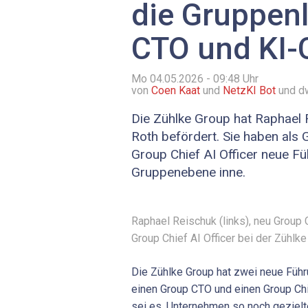
die Gruppenl
CTO und KI-
Mo 04.05.2026 - 09:48
Uhr
von
Coen Kaat
und
NetzKI Bot
und d
Die Zühlke Group hat Raphael
Roth befördert. Sie haben als 
Group Chief AI Officer neue Fü
Gruppenebene inne.
Raphael Reischuk (links), neu Group
Group Chief AI Officer bei der Zühlke
Die Zühlke Group hat zwei neue Führ
einen Group CTO und einen Group Chie
sei es, Unternehmen so noch gezielt