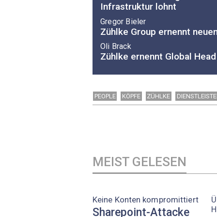
Infrastruktur lohnt
Gregor Bieler
Zühlke Group ernennt neue
Oli Brack
Zühlke ernennt Global Hea
PEOPLE
KÖPFE
ZÜHLKE
DIENSTLEISTE
MEIST GELESEN
Keine Konten kompromittiert
Ü
H
Sharepoint-Attacke