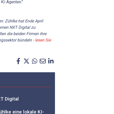
 KI-Agenten."
en: Zühlke hat Ende April
hmen NXT Digital zu
en die beiden Firmen ihre
ngssektor bündeln -
lesen Sie
 Digital
hlke eine lokale KI-