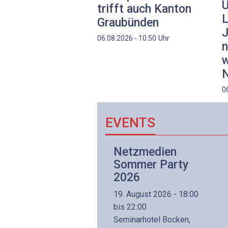
U
trifft auch Kanton
L
Graubünden
J
Uhr
06.08.2026 - 10:50
n
w
N
0
EVENTS
Netzwerk- und
Netzmedien
Internettechnologie
Sommer Party
Aufbaukurs
2026
(Präsenzkurs)
19. August 2026 - 18:00
8. November 2026 - 8:30
bis 22:00
is 17:00
Seminarhotel Bocken,