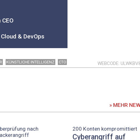
n CEO
d Cloud & DevOps
R
KÜNSTLICHE INTELLIGENZ
CTO
WEBCODE
ULWKBV
» MEHR NE
berprüfung nach
200 Konten kompromittiert
ackerangriff
Cyberangriff auf