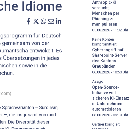
che Idiome
Anthropic-KI
versucht,
Menschen per
Phishing zu
manipulieren
05.08.2026 - 11:32
Uhr
zungsprogramm für Deutsch
Keine Konten
e gemeinsam von der
kompromittiert
 Rumantscha entwickelt. Es
Cyberangriff auf
Sharepoint-Server
is Übersetzungen in jedes
des Kantons
ischen sowie in die
Graubünden
schun.
06.08.2026 - 10:50
Uhr
Asago
Open-Source-
Initiative will
y.com)
sicheren KI-Einsat
in Unternehmen
 Sprachvarianten – Sursilvan,
automatisieren
er –, die insgesamt von rund
06.08.2026 - 09:18
Uhr
. Die Diversität dieser
Gartner korrigiert