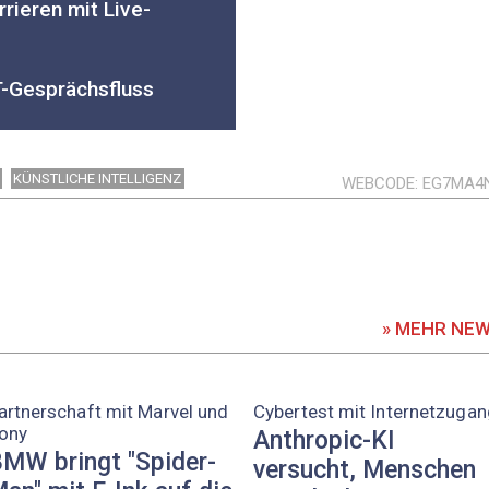
rieren mit Live-
-Gesprächsfluss
KÜNSTLICHE INTELLIGENZ
WEBCODE
EG7MA4
» MEHR NE
artnerschaft mit Marvel und
Cybertest mit Internetzugan
ony
Anthropic-KI
MW bringt "Spider-
versucht, Menschen