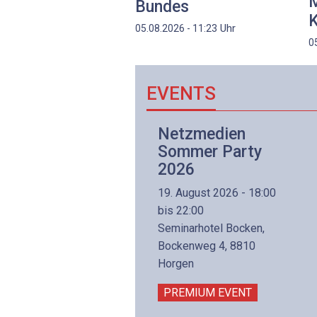
M
Bundes
K
Uhr
05.08.2026 - 11:23
0
EVENTS
Netzwerk- und
Netzmedien
Internettechnologie
Sommer Party
Aufbaukurs
2026
(Präsenzkurs)
19. August 2026 - 18:00
8. November 2026 - 8:30
bis 22:00
is 17:00
Seminarhotel Bocken,
lltron AG
Bockenweg 4, 8810
intermättlistrasse 3
Horgen
506 Mägenwil
PREMIUM EVENT
PREMIUM EVENT