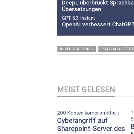
DeepL überbrückt Sprachbar
Übersetzungen
GPT-5.3 Instant
OpenAI verbessert ChatGPT
UNIVERSITÄT ZÜRICH
SPRACHASSISTENT
MEIST GELESEN
200 Konten kompromittiert
P
S
Cyberangriff auf
B
Sharepoint-Server des