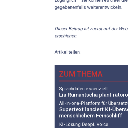
zugänglich – sie können es unter d
gegebenenfalls weiterentwickeln.
Dieser Beitrag ist zuerst auf der Web
erschienen.
Artikel teilen:
ZUM THEMA
Sprachdaten essenziell
Lia Rumantscha plant räto
All-in-one-Plattform für Überset
Supertext lanciert KI-Übers
menschlichem Feinschliff
KI-Lösung DeepL Voice