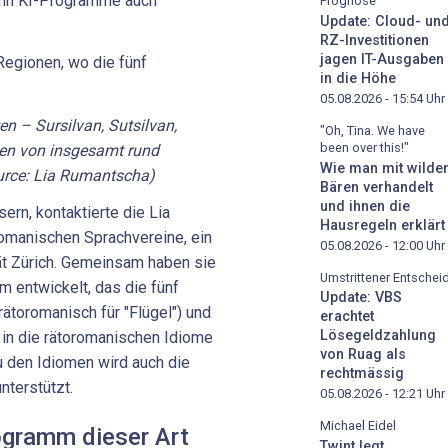
enn KI-Programme auch
Prognose
Update: Cloud- un
RZ-Investitionen
jagen IT-Ausgaben
in die Höhe
05.08.2026 - 15:54
Uhr
n – Sursilvan, Sutsilvan,
"Oh, Tina. We have
been over this!"
den von insgesamt rund
Wie man mit wilde
rce: Lia Rumantscha)
Bären verhandelt
und ihnen die
rn, kontaktierte die Lia
Hausregeln erklärt
omanischen Sprachvereine, ein
05.08.2026 - 12:00
Uhr
ät Zürich. Gemeinsam haben sie
Umstrittener Entschei
 entwickelt, das die fünf
Update: VBS
(rätoromanisch für "Flügel") und
erachtet
Lösegeldzahlung
 in die rätoromanischen Idiome
von Ruag als
u den Idiomen wird auch die
rechtmässig
nterstützt.
05.08.2026 - 12:21
Uhr
Michael Eidel
ogramm dieser Art
Twint legt