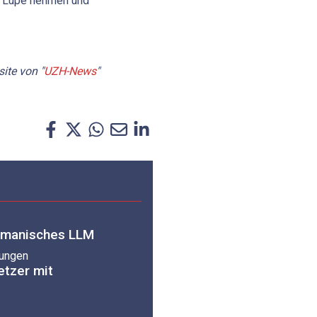
ie Lupe nehmen und
site von "
UZH-News
"
romanisches LLM
zungen
etzer mit