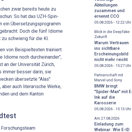
Abteilungen
chen zwar bereits heute zu
zusammen und
schun. So hat das UZH-Spin-
ernennt CCO
05.08.2026 - 12:22
Uhr
hren ein Übersetzungsprogramm
 gebracht. Doch die fünf Idiome
Blick in die Deepfake-
Zukunft
zu schwierig für die KI.
Warum Vertrauen
ins sichtbare
n von Beispieltexten trainiert.
Erscheinungsbild
e Idiome noch durcheinander",
nicht mehr reicht
 an der Universität Zürich,
05.08.2026 - 15:27
Uhr
s immer besser darin, sie
Partnerschaft mit
wecken übersetzte "Alas"
Marvel und Sony
BMW bringt
 aber auch literarische Werke,
"Spider-Man" mit E
inden und dem Kanton
Ink auf die
Karosserie
05.08.2026 - 15:13
Uhr
dtest
Am 27.08.2026
Einladung zum
as Forschungsteam
Webinar: Wie E-ID