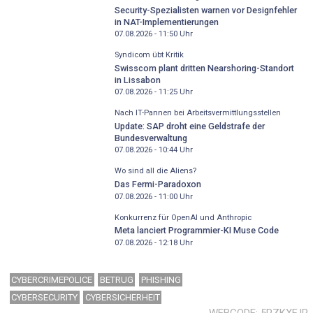
Security-Spezialisten warnen vor Designfehler
in NAT-Implementierungen
07.08.2026 - 11:50
Uhr
Syndicom übt Kritik
Swisscom plant dritten Nearshoring-Standort
in Lissabon
07.08.2026 - 11:25
Uhr
Nach IT-Pannen bei Arbeitsvermittlungsstellen
Update: SAP droht eine Geldstrafe der
Bundesverwaltung
07.08.2026 - 10:44
Uhr
Wo sind all die Aliens?
Das Fermi-Paradoxon
07.08.2026 - 11:00
Uhr
Konkurrenz für OpenAI und Anthropic
Meta lanciert Programmier-KI Muse Code
07.08.2026 - 12:18
Uhr
CYBERCRIMEPOLICE
BETRUG
PHISHING
CYBERSECURITY
CYBERSICHERHEIT
WEBCODE
5RZKXFJR