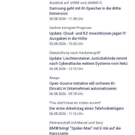
Ausblick auf zHBM und zNAND-O
Samsung geht mit KI-Speicher in die dritte
Dimension
06.08.2026 - 11:38
Uhr
Gartner korrigiert Prognose
Update: Cloud- und RZ-Investitionen jagen IT-
Ausgaben in die Höhe
05.08.2026 - 15:54
Uhr
Überprüfung nach Hackerangriff
Update: Liechtensteiner Justizbehörde nimmt
nach Cyberattacke weitere Systeme vom Netz
06.08.2026 - 12:15
Uhr
Asago
Open-Source-Initiative will sicheren KI-
Einsatz in Unternehmen automatisieren
06.08.2026 - 09:18
Uhr
"You don't have an indian accent"
Der erste Arbeitstag eines Telefonbetrügers
06.08.2026 - 11:16
Uhr
Partnerschaft mit Marvel und Sony
BMW bringt "Spider-Man" mit E-Ink auf die
Karosserie