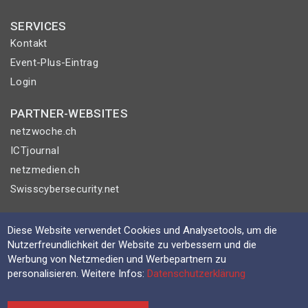
SERVICES
Kontakt
Event-Plus-Eintrag
Login
PARTNER-WEBSITES
netzwoche.ch
ICTjournal
netzmedien.ch
Swisscybersecurity.net
© NETZMEDIEN AG 2026
Diese Website verwendet Cookies und Analysetools, um die
Impressum
Nutzerfreundlichkeit der Website zu verbessern und die
AGB
Werbung von Netzmedien und Werbepartnern zu
personalisieren. Weitere Infos:
Datenschutzerklärung
Nutzungsbestimmungen
Datenschutzerklärung