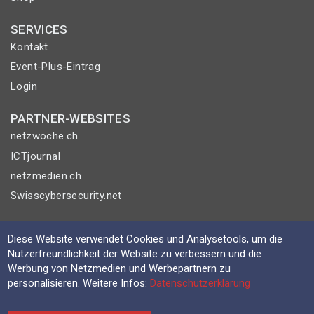
SERVICES
Kontakt
Event-Plus-Eintrag
Login
PARTNER-WEBSITES
netzwoche.ch
ICTjournal
netzmedien.ch
Swisscybersecurity.net
© NETZMEDIEN AG 2026
Diese Website verwendet Cookies und Analysetools, um die
Impressum
Nutzerfreundlichkeit der Website zu verbessern und die
AGB
Werbung von Netzmedien und Werbepartnern zu
personalisieren. Weitere Infos:
Datenschutzerklärung
Nutzungsbestimmungen
Datenschutzerklärung