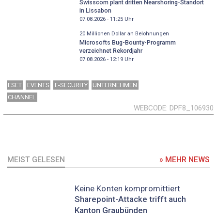
Swisscom plant dritten Nearshoring-Standort
in Lissabon
07.08.2026 - 11:25
Uhr
20 Millionen Dollar an Belohnungen
Microsofts Bug-Bounty-Programm
verzeichnet Rekordjahr
07.08.2026 - 12:19
Uhr
ESET
EVENTS
E-SECURITY
UNTERNEHMEN
CHANNEL
WEBCODE
DPF8_106930
MEIST GELESEN
» MEHR NEWS
Keine Konten kompromittiert
Sharepoint-Attacke trifft auch
Kanton Graubünden