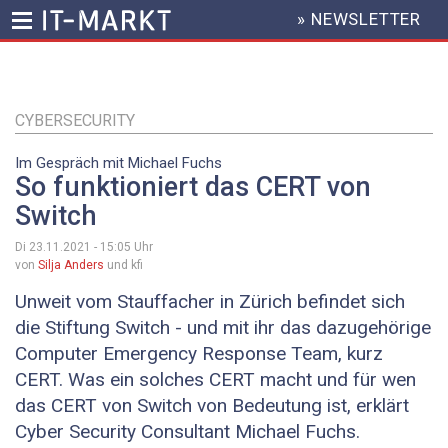
» NEWSLETTER
HEADER
MENU
Direkt
zum
Inhalt
CYBERSECURITY
Im Gespräch mit Michael Fuchs
So funktioniert das CERT von
Switch
Di 23.11.2021 - 15:05
Uhr
von
Silja Anders
und kfi
Unweit vom Stauffacher in Zürich befindet sich
die Stiftung Switch - und mit ihr das dazugehörige
Computer Emergency Response Team, kurz
CERT. Was ein solches CERT macht und für wen
das CERT von Switch von Bedeutung ist, erklärt
Cyber Security Consultant Michael Fuchs.