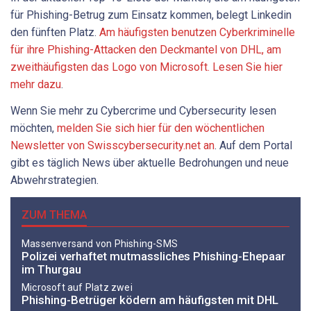
für Phishing-Betrug zum Einsatz kommen, belegt Linkedin
den fünften Platz.
Am häufigsten benutzen Cyberkriminelle
für ihre Phishing-Attacken den Deckmantel von DHL, am
zweithäufigsten das Logo von Microsoft. Lesen Sie hier
mehr dazu
.
Wenn Sie mehr zu Cybercrime und Cybersecurity lesen
möchten,
melden Sie sich hier für den wöchentlichen
Newsletter von Swisscybersecurity.net an
. Auf dem Portal
gibt es täglich News über aktuelle Bedrohungen und neue
Abwehrstrategien.
ZUM THEMA
Massenversand von Phishing-SMS
Polizei verhaftet mutmassliches Phishing-Ehepaar
im Thurgau
Microsoft auf Platz zwei
Phishing-Betrüger ködern am häufigsten mit DHL