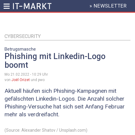
» NEWSLETTER
HEADER
MENU
Direkt
zum
Inhalt
CYBERSECURITY
Betrugsmasche
Phishing mit Linkedin-Logo
boomt
Mo 21.02.2022 - 10:29
Uhr
von
Joël Orizet
und pwo
Aktuell häufen sich Phishing-Kampagnen mit
gefälschten Linkedin-Logos. Die Anzahl solcher
Phishing-Versuche hat sich seit Anfang Februar
mehr als verdreifacht.
(Source: Alexander Shatov / Unsplash.com)