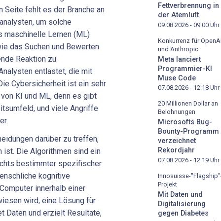
Fettverbrennung in
 Seite fehlt es der Branche an
der Atemluft
analysten, um solche
09.08.2026 - 09:00
Uhr
s maschinelle Lernen (ML)
Konkurrenz für OpenA
ie das Suchen und Bewerten
und Anthropic
ende Reaktion zu
Meta lanciert
Programmier-KI
nalysten entlastet, die mit
Muse Code
 Cybersicherheit ist ein sehr
07.08.2026 - 12:18
Uhr
von KI und ML, denn es gibt
20 Millionen Dollar an
tsumfeld, und viele Angriffe
Belohnungen
er.
Microsofts Bug-
Bounty-Programm
eidungen darüber zu treffen,
verzeichnet
Rekordjahr
 ist. Die Algorithmen sind ein
07.08.2026 - 12:19
Uhr
ichts bestimmter spezifischer
menschliche kognitive
Innosuisse-"Flagship"
Projekt
Computer innerhalb einer
Mit Daten und
esen wird, eine Lösung für
Digitalisierung
 Daten und erzielt Resultate,
gegen Diabetes