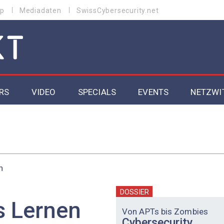
p
Mediadaten
SwissCybersecurity.net
RS
VIDEO
SPECIALS
EVENTS
NETZWI
Datacenter 2026
Cybersecurity 2026
n
ity
Cloud & Managed Services 2026
SGVO
Artificial Intelligence 2025
DOSSIER
s Lernen
Von APTs bis Zombies
Cybersecurity