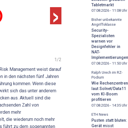
›
Tabletmarkt
07.08.2026 - 11:08
Uhr
Bisher unbekannte
Angriffsklasse
Security-
Spezialisten
warnen vor
Designfehler in
NAT-
Implementierunge
1
/
2
07.08.2026 - 11:50
Uhr
n Risk Management weist darauf
Ralph Urech im RZ-
n in den nächsten fünf Jahren
Podium
Berührung kommen. Wenn diese
Wie Rechenzentren
laut Solnet/Data11
 wirkt sich das unter anderem
vom KI-Boom
cken aus. Aktuell sind die
profitieren
wachsenden Zahl von
07.08.2026 - 14:35
Uhr
werden mehr
ETH News
lt, die wiederum noch mehr
Pusten statt bluten:
Gerät misst
s führt zu dem sogenannten