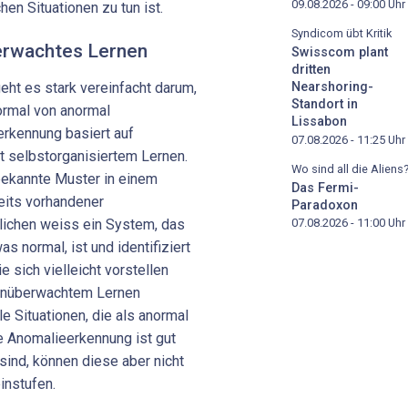
09.08.2026 - 09:00
Uhr
hen Situationen zu tun ist.
Syndicom übt Kritik
erwachtes Lernen
Swisscom plant
dritten
Nearshoring-
eht es stark vereinfacht darum,
Standort in
ormal von anormal
Lissabon
erkennung basiert auf
07.08.2026 - 11:25
Uhr
t selbstorganisiertem Lernen.
Wo sind all die Aliens
bekannte Muster in einem
Das Fermi-
eits vorhandener
Paradoxon
tlichen weiss ein System, das
07.08.2026 - 11:00
Uhr
s normal, ist und identifiziert
 sich vielleicht vorstellen
 unüberwachtem Lernen
le Situationen, die als anormal
e Anomalieerkennung ist gut
 sind, können diese aber nicht
einstufen.