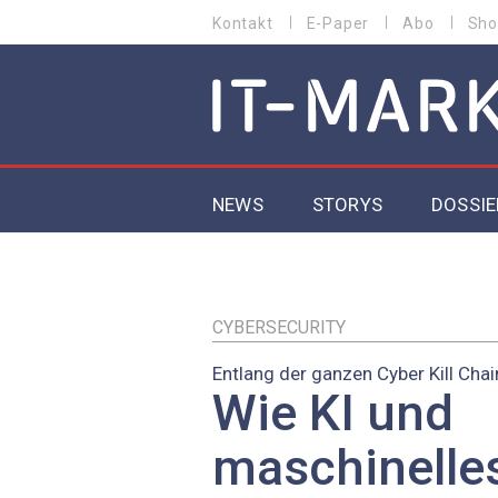
Direkt
Kontakt
E-Paper
Abo
Sho
HEADER
zum
MENU
Inhalt
MAIN NAVIGATION
NEWS
STORYS
DOSSIE
IoT
5G
CYBERSECURITY
Entlang der ganzen Cyber Kill Chai
Secur
Wie KI und
EU-D
maschinelle