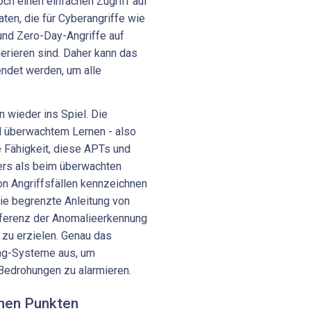
och einen einfachen Zugriff auf
en, die für Cyberangriffe wie
und Zero-Day-Angriffe auf
rieren sind. Daher kann das
ndet werden, um alle
 wieder ins Spiel. Die
 überwachtem Lernen - also
e Fähigkeit, diese APTs und
ers als beim überwachten
on Angriffsfällen kennzeichnen
ie begrenzte Anleitung von
äferenz der Anomalieerkennung
zu erzielen. Genau das
ing-Systeme aus, um
 Bedrohungen zu alarmieren.
enen Punkten