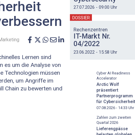
herheit
27.07.2026 - 09:00 Uhr
verbessern
DOSSIER
Rechenzentren
IT-Markt Nr.
Marketing
04/2022
23.06.2022 - 15:58 Uhr
chinelles Lernen sind
n es um die Analyse von
ie Technologien müssen
Cyber AI Readiness
Accelerator
werden, um Angriffe im
Arctic Wolf
ll Chain zu bewerten und
präsentiert
Partnerprogramm
für Cybersicherheit
07.08.2026 - 14:33
Uhr
Zahlen zum zweiten
Quartal 2026
Lieferengpässe
belasten globalen