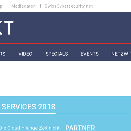
p
Mediadaten
SwissCybersecurity.net
RS
VIDEO
SPECIALS
EVENTS
NETZWI
Datacenter 2026
Cybersecurity 2026
ity
Cloud & Managed Services 2026
SERVICES 2018
SGVO
Artificial Intelligence 2025
PARTNER
Die Cloud – lange Zeit nicht