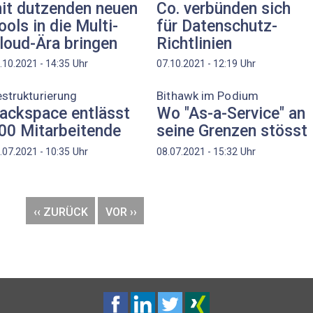
it dutzenden neuen
Co. verbünden sich
ools in die Multi-
für Datenschutz-
loud-Ära bringen
Richtlinien
Uhr
Uhr
.10.2021 - 14:35
07.10.2021 - 12:19
strukturierung
Bithawk im Podium
ackspace entlässt
Wo "As-a-Service" an
00 Mitarbeitende
seine Grenzen stösst
Uhr
Uhr
.07.2021 - 10:35
08.07.2021 - 15:32
VORHERIGE
‹‹ ZURÜCK
NÄCHSTE
VOR ››
SEITE
SEITE