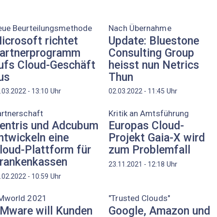
eue Beurteilungsmethode
Nach Übernahme
icrosoft richtet
Update: Bluestone
artnerprogramm
Consulting Group
ufs Cloud-Geschäft
heisst nun Netrics
us
Thun
Uhr
Uhr
.03.2022 - 13:10
02.03.2022 - 11:45
rtnerschaft
Kritik an Amtsführung
entris und Adcubum
Europas Cloud-
ntwickeln eine
Projekt Gaia-X wird
loud-Plattform für
zum Problemfall
rankenkassen
Uhr
23.11.2021 - 12:18
Uhr
.02.2022 - 10:59
Mworld 2021
"Trusted Clouds"
Mware will Kunden
Google, Amazon und