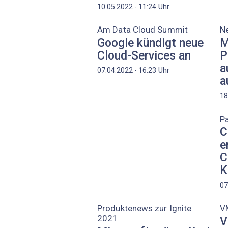
Uhr
10.05.2022 - 11:24
Am Data Cloud Summit
N
Google kündigt neue
M
Cloud-Services an
P
a
Uhr
07.04.2022 - 16:23
a
18
Pa
C
e
C
K
07
Produktenews zur Ignite
V
2021
V