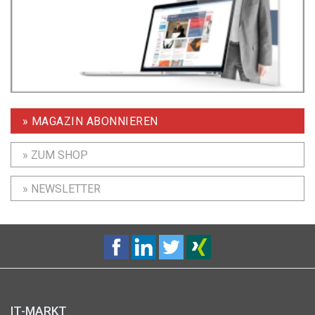
» MAGAZIN ABONNIEREN
» ZUM SHOP
» NEWSLETTER
IT-MARKT