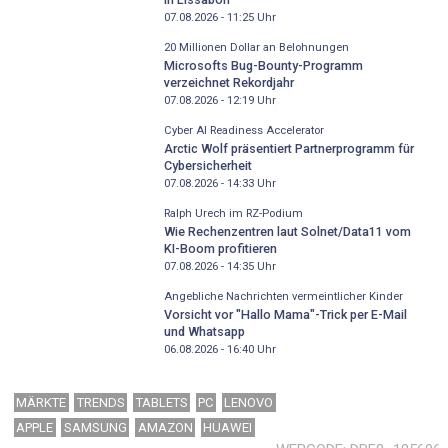
07.08.2026 - 11:25
Uhr
20 Millionen Dollar an Belohnungen
Microsofts Bug-Bounty-Programm
verzeichnet Rekordjahr
07.08.2026 - 12:19
Uhr
Cyber AI Readiness Accelerator
Arctic Wolf präsentiert Partnerprogramm für
Cybersicherheit
07.08.2026 - 14:33
Uhr
Ralph Urech im RZ-Podium
Wie Rechenzentren laut Solnet/Data11 vom
KI-Boom profitieren
07.08.2026 - 14:35
Uhr
Angebliche Nachrichten vermeintlicher Kinder
Vorsicht vor "Hallo Mama"-Trick per E-Mail
und Whatsapp
06.08.2026 - 16:40
Uhr
MÄRKTE
TRENDS
TABLETS
PC
LENOVO
APPLE
SAMSUNG
AMAZON
HUAWEI