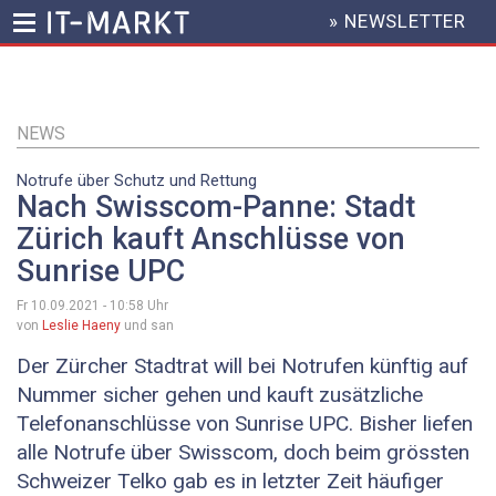
» NEWSLETTER
HEADER
MENU
Direkt
zum
Inhalt
NEWS
Notrufe über Schutz und Rettung
Nach Swisscom-Panne: Stadt
Zürich kauft Anschlüsse von
Sunrise UPC
Fr 10.09.2021 - 10:58
Uhr
von
Leslie Haeny
und san
Der Zürcher Stadtrat will bei Notrufen künftig auf
Nummer sicher gehen und kauft zusätzliche
Telefonanschlüsse von Sunrise UPC. Bisher liefen
alle Notrufe über Swisscom, doch beim grössten
Schweizer Telko gab es in letzter Zeit häufiger