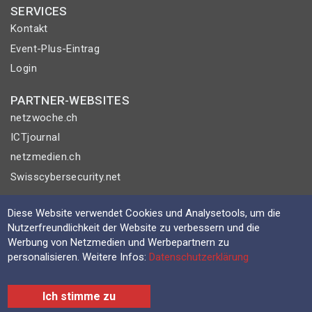
SERVICES
Kontakt
Event-Plus-Eintrag
Login
PARTNER-WEBSITES
netzwoche.ch
ICTjournal
netzmedien.ch
Swisscybersecurity.net
© NETZMEDIEN AG 2026
Diese Website verwendet Cookies und Analysetools, um die
Impressum
Nutzerfreundlichkeit der Website zu verbessern und die
Werbung von Netzmedien und Werbepartnern zu
AGB
personalisieren. Weitere Infos:
Datenschutzerklärung
Nutzungsbestimmungen
Datenschutzerklärung
Ich stimme zu