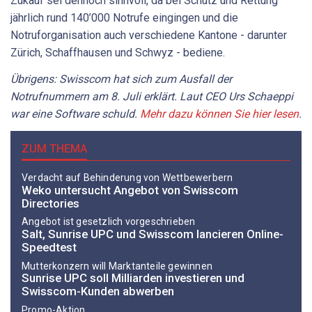
Zukauf sei dennoch sinnvoll, da bei Schutz und Rettung
jährlich rund 140’000 Notrufe eingingen und die
Notruforganisation auch verschiedene Kantone - darunter
Zürich, Schaffhausen und Schwyz - bediene.
Übrigens: Swisscom hat sich zum Ausfall der
Notrufnummern am 8. Juli erklärt. Laut CEO Urs Schaeppi
war eine Software schuld.
Mehr dazu können Sie hier lesen
.
ZUM THEMA
Verdacht auf Behinderung von Wettbewerbern
Weko untersucht Angebot von Swisscom
Directories
Angebot ist gesetzlich vorgeschrieben
Salt, Sunrise UPC und Swisscom lancieren Online-
Speedtest
Mutterkonzern will Marktanteile gewinnen
Sunrise UPC soll Milliarden investieren und
Swisscom-Kunden abwerben
Promo-Aktion