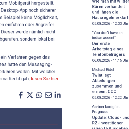
Wie man mit wilde
um Mobilgerät hergestellt.
Bären verhandelt
 Desktop-App noch sicherer
und ihnen die
 Beispiel keine Möglichkeit,
Hausregeln erklärt
05.08.2026 - 12:00
Uhr
n einführen oder Angreifer
 Dieser werde nämlich nicht
"You don't have an
indian accent"
bgerufen, sondern lokal bei
Der erste
Arbeitstag eines
Telefonbetrügers
ein Verfahren gegen das
06.08.2026 - 11:16
Uhr
eses hatte den Messaging-
Michael Eidel
rklären wollen. Mit welcher
Twint legt
ema Recht gab,
lesen Sie hier.
Abteilungen
zusammen und
ernennt CCO
05.08.2026 - 12:22
Uhr
Gartner korrigiert
Prognose
Update: Cloud- un
RZ-Investitionen
jagen IT-Ausgaben