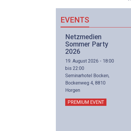
EVENTS
Netzwerk- und
Netzmedien
Internettechnologie
Sommer Party
Aufbaukurs
2026
(Präsenzkurs)
19. August 2026 - 18:00
8. November 2026 - 8:30
bis 22:00
is 17:00
Seminarhotel Bocken,
lltron AG
Bockenweg 4, 8810
intermättlistrasse 3
Horgen
506 Mägenwil
PREMIUM EVENT
PREMIUM EVENT