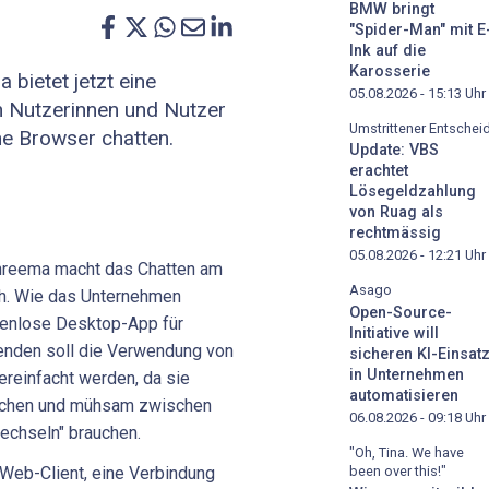
BMW bringt
"Spider-Man" mit E
Ink auf die
Karosserie
bietet jetzt eine
05.08.2026 - 15:13
Uhr
 Nutzerinnen und Nutzer
Umstrittener Entschei
e Browser chatten.
Update: VBS
erachtet
Lösegeldzahlung
von Ruag als
rechtmässig
05.08.2026 - 12:21
Uhr
hreema macht das Chatten am
Asago
h. Wie das Unternehmen
Open-Source-
ostenlose Desktop-App für
Initiative will
enden soll die Verwendung von
sicheren KI-Einsat
in Unternehmen
reinfacht werden, da sie
automatisieren
suchen und mühsam zwischen
06.08.2026 - 09:18
Uhr
echseln" brauchen.
"Oh, Tina. We have
been over this!"
 Web-Client, eine Verbindung