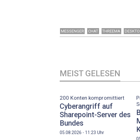
MESSENGER
CHAT
THREEMA
DESKTO
MEIST GELESEN
200 Konten kompromittiert
P
S
Cyberangriff auf
B
Sharepoint-Server des
M
Bundes
K
Uhr
05.08.2026 - 11:23
0