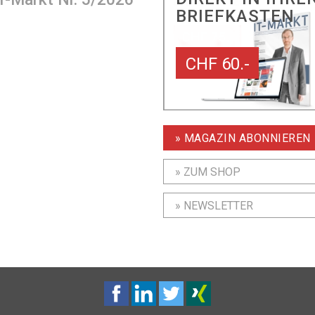
BRIEFKASTEN
CHF 60.-
» MAGAZIN ABONNIEREN
» ZUM SHOP
» NEWSLETTER