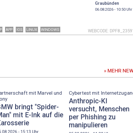
Graubünden
06.08.2026 - 10:50
Uhr
P
APP
IOS
LINUX
WINDOWS
WEBCODE
DPF8_2359
» MEHR NE
artnerschaft mit Marvel und
Cybertest mit Internetzugan
ony
Anthropic-KI
MW bringt "Spider-
versucht, Menschen
an" mit E-Ink auf die
per Phishing zu
arosserie
manipulieren
Uhr
5.08.2026 - 15:13