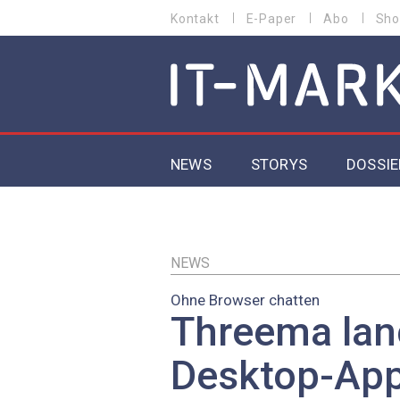
Direkt
Kontakt
E-Paper
Abo
Sho
HEADER
zum
MENU
Inhalt
MAIN NAVIGATION
NEWS
STORYS
DOSSIE
IoT
5G
NEWS
Ohne Browser chatten
Secur
Threema lan
EU-D
Desktop-Ap