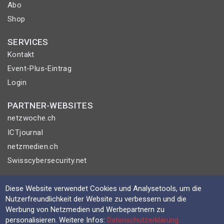
Abo
Shop
SERVICES
Kontakt
Event-Plus-Eintrag
Login
PARTNER-WEBSITES
netzwoche.ch
ICTjournal
netzmedien.ch
Swisscybersecurity.net
© NETZMEDIEN AG 2026
Diese Website verwendet Cookies und Analysetools, um die
Impressum
Nutzerfreundlichkeit der Website zu verbessern und die
Werbung von Netzmedien und Werbepartnern zu
AGB
personalisieren. Weitere Infos:
Datenschutzerklärung