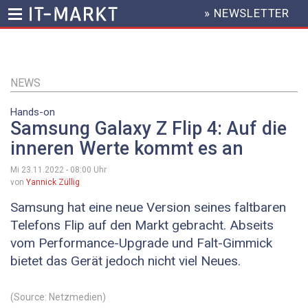
» NEWSLETTER
HEADER
MENU
Direkt
zum
Inhalt
NEWS
Hands-on
Samsung Galaxy Z Flip 4: Auf die
inneren Werte kommt es an
Mi 23.11.2022 - 08:00
Uhr
von
Yannick Züllig
Samsung hat eine neue Version seines faltbaren
Telefons Flip auf den Markt gebracht. Abseits
vom Performance-Upgrade und Falt-Gimmick
bietet das Gerät jedoch nicht viel Neues.
(Source: Netzmedien)