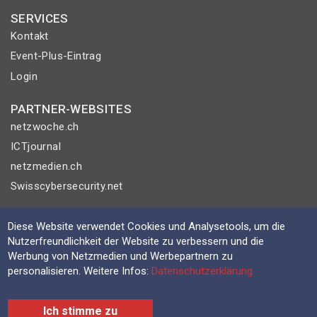
SERVICES
Kontakt
Event-Plus-Eintrag
Login
PARTNER-WEBSITES
netzwoche.ch
ICTjournal
netzmedien.ch
Swisscybersecurity.net
© NETZMEDIEN AG 2026
Diese Website verwendet Cookies und Analysetools, um die
Impressum
Nutzerfreundlichkeit der Website zu verbessern und die
Werbung von Netzmedien und Werbepartnern zu
AGB
personalisieren. Weitere Infos:
Datenschutzerklärung
Nutzungsbestimmungen
Datenschutzerklärung
Ich stimme zu