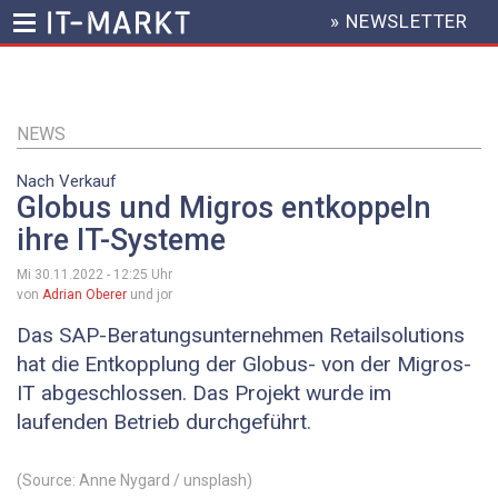
» NEWSLETTER
HEADER
MENU
Direkt
zum
Inhalt
NEWS
Nach Verkauf
Globus und Migros entkoppeln
ihre IT-Systeme
Mi 30.11.2022 - 12:25
Uhr
von
Adrian Oberer
und jor
Das SAP-Beratungsunternehmen Retailsolutions
hat die Entkopplung der Globus- von der Migros-
IT abgeschlossen. Das Projekt wurde im
laufenden Betrieb durchgeführt.
(Source: Anne Nygard / unsplash)