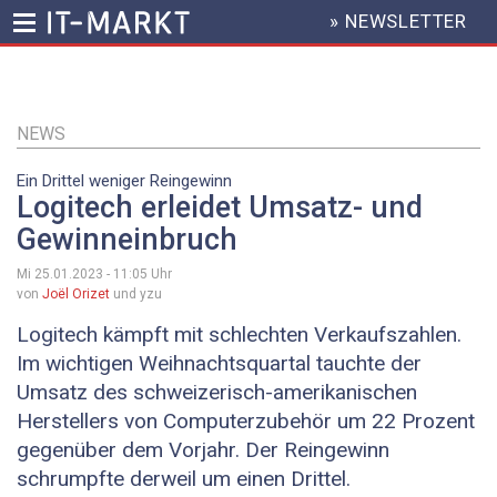
» NEWSLETTER
HEADER
MENU
Direkt
zum
Inhalt
NEWS
Ein Drittel weniger Reingewinn
Logitech erleidet Umsatz- und
Gewinneinbruch
Mi 25.01.2023 - 11:05
Uhr
von
Joël Orizet
und yzu
Logitech kämpft mit schlechten Verkaufszahlen.
Im wichtigen Weihnachtsquartal tauchte der
Umsatz des schweizerisch-amerikanischen
Herstellers von Computerzubehör um 22 Prozent
gegenüber dem Vorjahr. Der Reingewinn
schrumpfte derweil um einen Drittel.