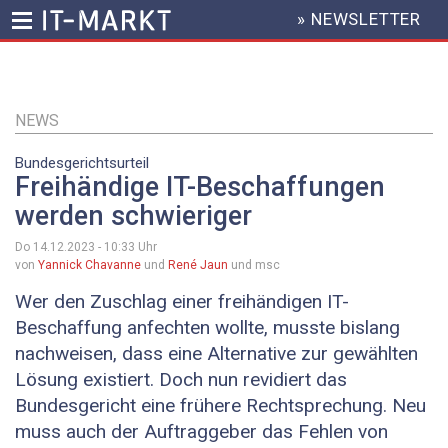
» NEWSLETTER
HEADER
MENU
Direkt
zum
Inhalt
NEWS
Bundesgerichtsurteil
Freihändige IT-Beschaffungen
werden schwieriger
Do 14.12.2023 - 10:33
Uhr
von
Yannick Chavanne
und
René Jaun
und msc
Wer den Zuschlag einer freihändigen IT-
Beschaffung anfechten wollte, musste bislang
nachweisen, dass eine Alternative zur gewählten
Lösung existiert. Doch nun revidiert das
Bundesgericht eine frühere Rechtsprechung. Neu
muss auch der Auftraggeber das Fehlen von