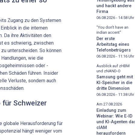
Testumgebung aus
und hackt andere
Firma
06.08.2026 - 14:58
Uhr
reits Zugang zu den Systemen
inblick in die internen
"You don't have an
indian accent"
 Da ihre Aktivitäten den
Der erste
ist es schwierig, zwischen
Arbeitstag eines
Telefonbetrügers
n zu unterscheiden. So können
06.08.2026 - 11:16
Uhr
e Handlungen, wie die
ebsgeheimnissen oder ­
Ausblick auf zHBM
und zNAND-O
chen Schäden führen. Insider
Samsung geht mit
elle Verluste, sondern auch
KI-Speicher in die
uensschäden.
dritte Dimension
06.08.2026 - 11:38
Uhr
o für Schweizer
Am 27.08.2026
Einladung zum
Webinar: Wie E-ID
und KI-Agenten da
ne globale Herausforderung für
cIAM
gspotenzial hängt weniger vom
herausfordern