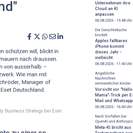
md"
Unternehmen ihre
Cloud an KI
anpassen
06.08.2026 - 15:48
Uhr
Die Gerüchteküche
brodelt
Apples faltbares
iPhone kommt
schützen will, blickt in
dieses Jahr -
vielleicht
smauern nach draussen.
06.08.2026 - 11:40
Uhr
hen von ausserhalb –
zwerk. Wie man mit
Angebliche
Nachrichten
Schröder, Manager of
vermeintlicher Kinder
 Eset Deutschland.
Vorsicht vor "Hallo
Mama"-Trick per E
Mail und Whatsapp
06.08.2026 - 16:40
Uhr
ty Business Strategy bei Eset
Nach Vorfällen bei
OpenAI und Anthropic
Meta-KI bricht aus
ts zu einer so