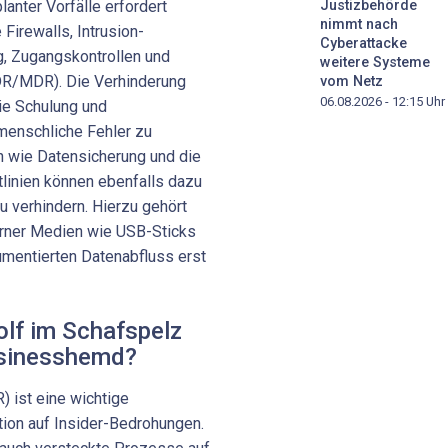
anter Vorfälle erfordert
Justizbehörde
nimmt nach
irewalls, Intrusion-
Cyberattacke
, Zugangskontrollen und
weitere Systeme
R/MDR). Die Verhinderung
vom Netz
06.08.2026 - 12:15
Uhr
die Schulung und
menschliche Fehler zu
 wie Datensicherung und die
tlinien können ebenfalls dazu
u verhindern. Hierzu gehört
erner Medien wie USB-Sticks
umentierten Datenabfluss erst
lf im Schafspelz
usinesshemd?
 ist eine wichtige
ion auf Insider-Bedrohungen.