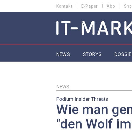
Direkt
Kontakt
E-Paper
Abo
Sho
HEADER
zum
MENU
Inhalt
MAIN NAVIGATION
NEWS
STORYS
DOSSIE
IoT
5G
NEWS
Podium Insider Threats
Secur
Wie man ge
EU-D
"den Wolf im