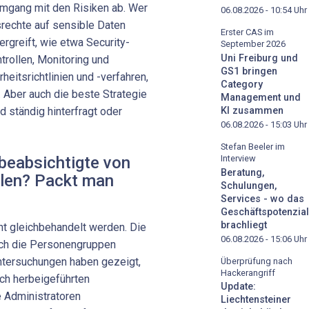
Umgang mit den Risiken ab. Wer
06.08.2026 - 10:54
Uhr
fsrechte auf sensible Daten
Erster CAS im
rgreift, wie etwa Security-
September 2026
Uni Freiburg und
ollen, Monitoring und
GS1 bringen
eitsrichtlinien und -verfahren,
Category
. Aber auch die beste Strategie
Management und
nd ständig hinterfragt oder
KI zusammen
06.08.2026 - 15:03
Uhr
Stefan Beeler im
beabsichtigte von
Interview
Beratung,
llen? Packt man
Schulungen,
Services - wo das
Geschäftspotenzial
brachliegt
cht gleichbehandelt werden. Die
06.08.2026 - 15:06
Uhr
uch die Personengruppen
Untersuchungen haben gezeigt,
Überprüfung nach
Hackerangriff
ich herbeigeführten
Update:
e Administratoren
Liechtensteiner