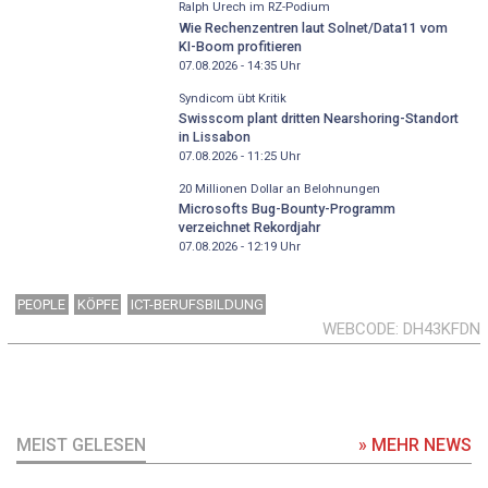
Ralph Urech im RZ-Podium
Wie Rechenzentren laut Solnet/Data11 vom
KI-Boom profitieren
07.08.2026 - 14:35
Uhr
Syndicom übt Kritik
Swisscom plant dritten Nearshoring-Standort
in Lissabon
07.08.2026 - 11:25
Uhr
20 Millionen Dollar an Belohnungen
Microsofts Bug-Bounty-Programm
verzeichnet Rekordjahr
07.08.2026 - 12:19
Uhr
PEOPLE
KÖPFE
ICT-BERUFSBILDUNG
WEBCODE
DH43KFDN
MEIST GELESEN
» MEHR NEWS