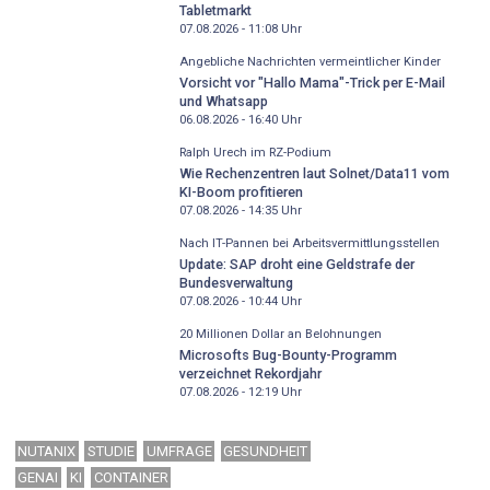
Tabletmarkt
07.08.2026 - 11:08
Uhr
Angebliche Nachrichten vermeintlicher Kinder
Vorsicht vor "Hallo Mama"-Trick per E-Mail
und Whatsapp
06.08.2026 - 16:40
Uhr
Ralph Urech im RZ-Podium
Wie Rechenzentren laut Solnet/Data11 vom
KI-Boom profitieren
07.08.2026 - 14:35
Uhr
Nach IT-Pannen bei Arbeitsvermittlungsstellen
Update: SAP droht eine Geldstrafe der
Bundesverwaltung
07.08.2026 - 10:44
Uhr
20 Millionen Dollar an Belohnungen
Microsofts Bug-Bounty-Programm
verzeichnet Rekordjahr
07.08.2026 - 12:19
Uhr
NUTANIX
STUDIE
UMFRAGE
GESUNDHEIT
GENAI
KI
CONTAINER