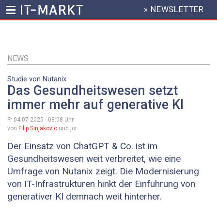
» NEWSLETTER
HEADER
MENU
Direkt
zum
Inhalt
NEWS
Studie von Nutanix
Das Gesundheitswesen setzt
immer mehr auf generative KI
Fr 04.07.2025 - 08:08
Uhr
von
Filip Sinjakovic
und jor
Der Einsatz von ChatGPT & Co. ist im
Gesundheitswesen weit verbreitet, wie eine
Umfrage von Nutanix zeigt. Die Modernisierung
von IT-Infrastrukturen hinkt der Einführung von
generativer KI demnach weit hinterher.