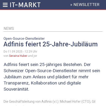
» NEWSLETTER
HEADER
MENU
Direkt
zum
Inhalt
NEWS
Open-Source-Dienstleister
Adfinis feiert 25-Jahre-Jubiläum
Do 11.09.2025 - 12:29
Uhr
von
Seraina Huber
und jor
Adfinis feiert sein 25-jähriges Bestehen. Der
Schweizer Open-Source-Dienstleister nimmt sein
Jubiläum zum Anlass und plädiert für mehr
Transparenz, Kollaboration und digitale
Souveränität.
Die Geschäftsleitung von Adfinis (v.l.): Michael Hofer (CTO), Gil