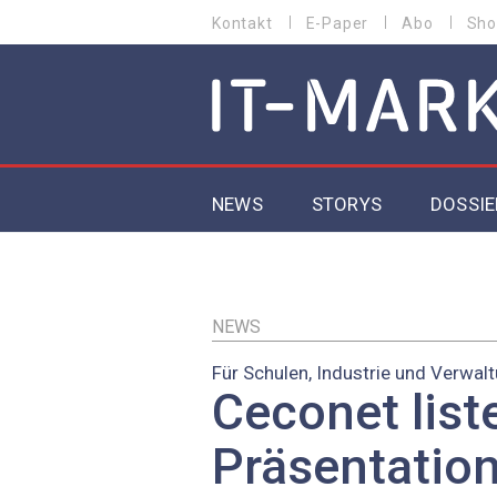
Direkt
Kontakt
E-Paper
Abo
Sho
HEADER
zum
MENU
Inhalt
MAIN NAVIGATION
NEWS
STORYS
DOSSIE
IoT
5G
NEWS
Für Schulen, Industrie und Verwal
Secur
Ceconet list
EU-D
Präsentatio