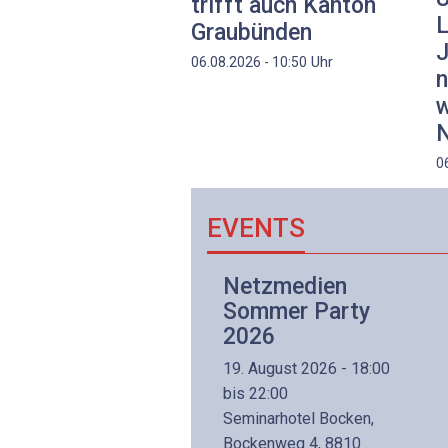
trifft auch Kanton
L
Graubünden
J
Uhr
06.08.2026 - 10:50
n
w
N
0
EVENTS
Netzwerk- und
Netzmedien
Internettechnologie
Sommer Party
Aufbaukurs
2026
(Präsenzkurs)
19. August 2026 - 18:00
8. November 2026 - 8:30
bis 22:00
is 17:00
Seminarhotel Bocken,
lltron AG
Bockenweg 4, 8810