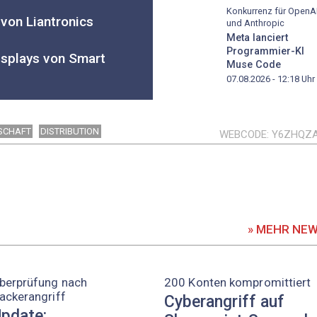
Konkurrenz für OpenA
von Liantronics
und Anthropic
Meta lanciert
Programmier-KI
Displays von Smart
Muse Code
07.08.2026 - 12:18
Uhr
SCHAFT
DISTRIBUTION
WEBCODE
Y6ZHQZ
» MEHR NE
berprüfung nach
200 Konten kompromittiert
ackerangriff
Cyberangriff auf
pdate: