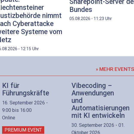
Sharepoint-Server d
iechtensteiner
Bundes
ustizbehörde nimmt
Uhr
05.08.2026 - 11:23
ach Cyberattacke
eitere Systeme vom
etz
Uhr
6.08.2026 - 12:15
» MEHR EVENT
KI für
Vibecoding –
Führungskräfte
Anwendungen
und
16. September 2026 -
Automatisierungen
9:00 bis 16:00
mit KI entwickeln
Online
30. September 2026 - 01.
PREMIUM EVENT
Oktober 2026