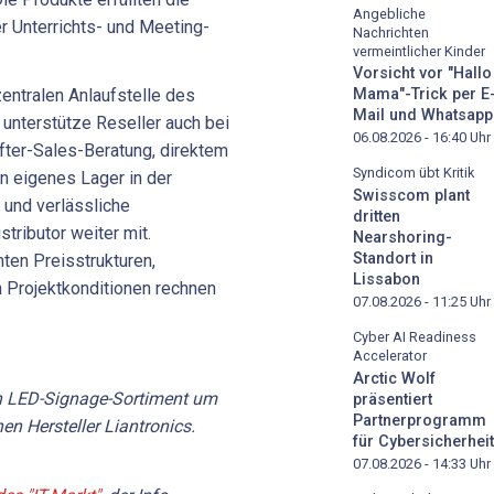
Angebliche
 Unterrichts- und Meeting-
Nachrichten
vermeintlicher Kinder
Vorsicht vor "Hallo
zentralen Anlaufstelle des
Mama"-Trick per E
Mail und Whatsapp
unterstütze Reseller auch bei
06.08.2026 - 16:40
Uhr
fter-Sales-Beratung, direktem
Syndicom übt Kritik
n eigenes Lager in der
Swisscom plant
 und verlässliche
dritten
stributor weiter mit.
Nearshoring-
Standort in
ten Preisstrukturen,
Lissabon
n Projektkonditionen rechnen
07.08.2026 - 11:25
Uhr
Cyber AI Readiness
Accelerator
Arctic Wolf
in LED-Signage-Sortiment um
präsentiert
Partnerprogramm
n Hersteller Liantronics.
für Cybersicherheit
07.08.2026 - 14:33
Uhr