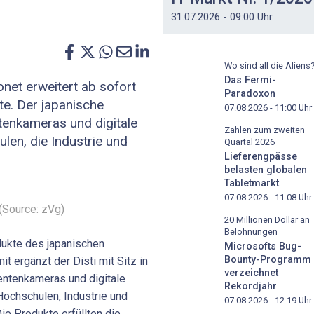
31.07.2026 - 09:00 Uhr
Wo sind all die Aliens
Das Fermi-
net erweitert ab sofort
Paradoxon
e. Der japanische
07.08.2026 - 11:00
Uhr
tenkameras und digitale
Zahlen zum zweiten
len, die Industrie und
Quartal 2026
Lieferengpässe
belasten globalen
Tabletmarkt
07.08.2026 - 11:08
Uhr
Source: zVg)
20 Millionen Dollar an
Belohnungen
dukte des japanischen
Microsofts Bug-
Bounty-Programm
t ergänzt der Disti mit Sitz in
verzeichnet
ntenkameras und digitale
Rekordjahr
Hochschulen, Industrie und
07.08.2026 - 12:19
Uhr
ie Produkte erfüllten die