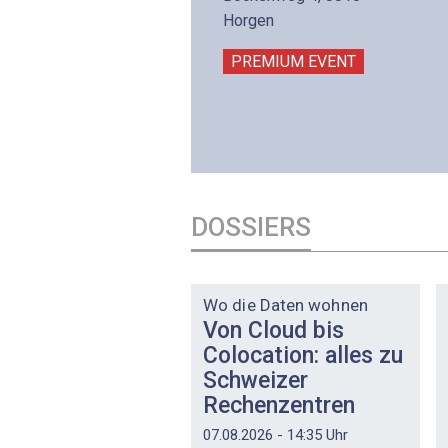
intermättlistrasse 3
Horgen
506 Mägenwil
PREMIUM EVENT
PREMIUM EVENT
DOSSIERS
DOSSIER
Wo die Daten wohnen
Von Cloud bis
Colocation: alles zu
Schweizer
Rechenzentren
07.08.2026 - 14:35 Uhr