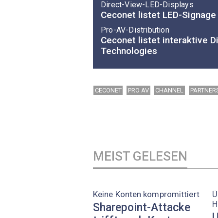
Direct-View-LED-Displays
Ceconet listet LED-Signage 
Pro-AV-Distribution
Ceconet listet interaktive 
Technologies
CECONET
PRO AV
CHANNEL
PARTNER
MEIST GELESEN
Keine Konten kompromittiert
Ü
H
Sharepoint-Attacke
U