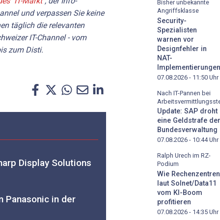
des "IT-Markt"
, der Info-
Bisher unbekannte
Angriffsklasse
hannel und verpassen Sie keine
Security-
en täglich die relevanten
Spezialisten
hweizer IT-Channel - vom
warnen vor
Designfehler in
is zum Disti.
NAT-
Implementierunge
07.08.2026 - 11:50
Uhr
Nach IT-Pannen bei
Arbeitsvermittlungsste
Update: SAP droht
eine Geldstrafe de
Bundesverwaltung
07.08.2026 - 10:44
Uhr
Ralph Urech im RZ-
harp Display Solutions
Podium
Wie Rechenzentren
laut Solnet/Data11
vom KI-Boom
n Panasonic in der
profitieren
07.08.2026 - 14:35
Uhr