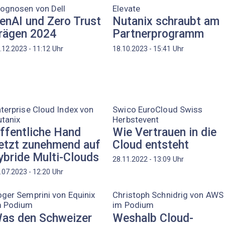
ognosen von Dell
Elevate
enAI und Zero Trust
Nutanix schraubt am
rägen 2024
Partnerprogramm
Uhr
Uhr
.12.2023 - 11:12
18.10.2023 - 15:41
terprise Cloud Index von
Swico EuroCloud Swiss
tanix
Herbstevent
ffentliche Hand
Wie Vertrauen in die
etzt zunehmend auf
Cloud entsteht
ybride Multi-Clouds
Uhr
28.11.2022 - 13:09
Uhr
.07.2023 - 12:20
ger Semprini von Equinix
Christoph Schnidrig von AWS
m Podium
im Podium
as den Schweizer
Weshalb Cloud-