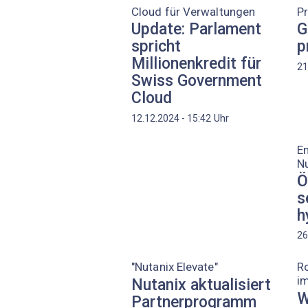
Cloud für Verwaltungen
Pr
Update: Parlament
G
spricht
p
Millionenkredit für
21
Swiss Government
Cloud
Uhr
12.12.2024 - 15:42
En
Nu
Ö
s
h
26
"Nutanix Elevate"
Ro
i
Nutanix aktualisiert
W
Partnerprogramm