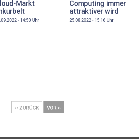
loud-Markt
Computing immer
nkurbelt
attraktiver wird
Uhr
Uhr
.09.2022 - 14:50
25.08.2022 - 15:16
VORHERIGE
‹‹ ZURÜCK
NÄCHSTE
VOR ››
SEITE
SEITE