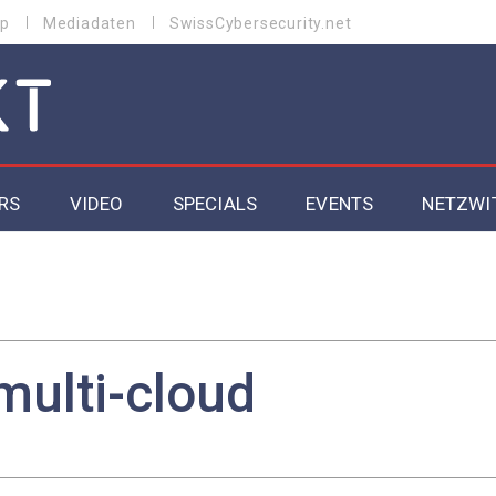
p
Mediadaten
SwissCybersecurity.net
RS
VIDEO
SPECIALS
EVENTS
NETZWI
Datacenter 2026
Cybersecurity 2026
ity
Cloud & Managed Services 2026
multi-cloud
SGVO
Artificial Intelligence 2025