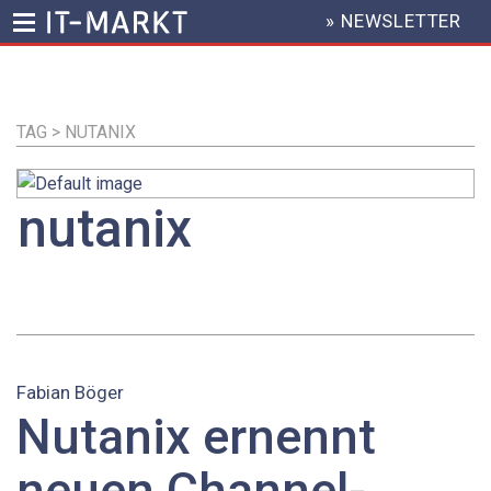
» NEWSLETTER
HEADER
MENU
Direkt
zum
Inhalt
TAG > NUTANIX
nutanix
Fabian Böger
Nutanix ernennt
neuen Channel-