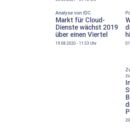
Analyse von IDC
P
Markt für Cloud-
W
Dienste wächst 2019
d
über einen Viertel
h
Uhr
19.08.2020 - 11:53
01
Zw
z
I
S
B
d
P
20