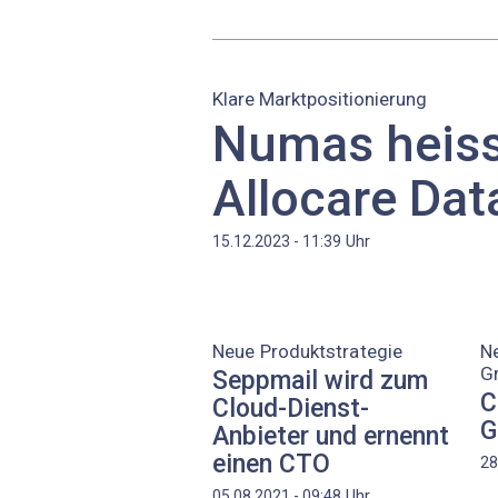
Klare Marktpositionierung
Numas heiss
Allocare Dat
Uhr
15.12.2023 - 11:39
Neue Produktstrategie
Ne
Gr
Seppmail wird zum
C
Cloud-Dienst-
G
Anbieter und ernennt
einen CTO
28
Uhr
05.08.2021 - 09:48