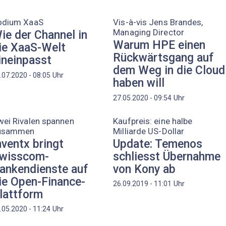
odium XaaS
Vis-à-vis Jens Brandes,
Managing Director
ie der Channel in
Warum HPE einen
ie XaaS-Welt
Rückwärtsgang auf
ineinpasst
dem Weg in die Cloud
Uhr
.07.2020 - 08:05
haben will
Uhr
27.05.2020 - 09:54
ei Rivalen spannen
Kaufpreis: eine halbe
usammen
Milliarde US-Dollar
nventx bringt
Update: Temenos
wisscom-
schliesst Übernahme
ankendienste auf
von Kony ab
ie Open-Finance-
Uhr
26.09.2019 - 11:01
lattform
Uhr
.05.2020 - 11:24