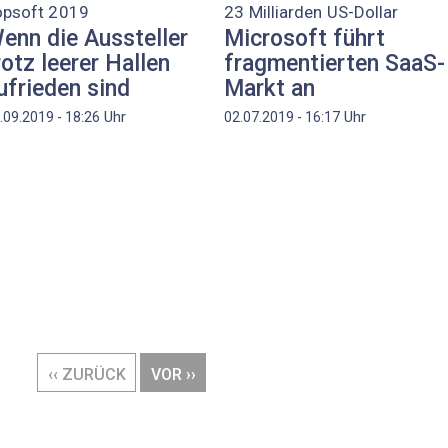
opsoft 2019
23 Milliarden US-Dollar
enn die Aussteller
Microsoft führt
rotz leerer Hallen
fragmentierten SaaS-
ufrieden sind
Markt an
Uhr
Uhr
.09.2019 - 18:26
02.07.2019 - 16:17
VORHERIGE
‹‹ ZURÜCK
NÄCHSTE
VOR ››
SEITE
SEITE