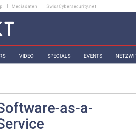
p
Mediadaten
SwissCybersecurity.net
RS
VIDEO
SPECIALS
EVENTS
NETZWI
Datacenter 2026
Cybersecurity 2026
ity
Cloud & Managed Services 2026
Software-as-a-
SGVO
Artificial Intelligence 2025
Service