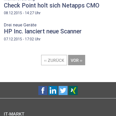
Check Point holt sich Netapps CMO
Uhr
08.12.2015 - 14:27
Drei neue Geräte
HP Inc. lanciert neue Scanner
Uhr
07.12.2015 - 17:02
Seitennummerierung
VORHERIGE
‹‹ ZURÜCK
NÄCHSTE
VOR ››
SEITE
SEITE
IT-MARKT