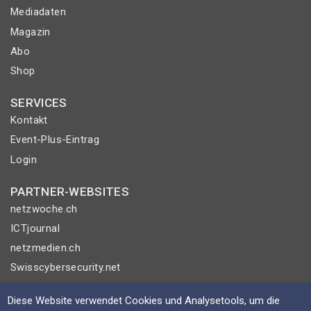
Mediadaten
Magazin
Abo
Shop
SERVICES
Kontakt
Event-Plus-Eintrag
Login
PARTNER-WEBSITES
netzwoche.ch
ICTjournal
netzmedien.ch
Swisscybersecurity.net
© NETZMEDIEN AG 2026
Diese Website verwendet Cookies und Analysetools, um die