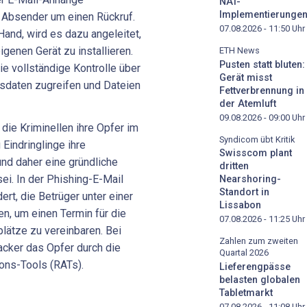
NAT-
Implementierunge
r Absender um einen Rückruf.
07.08.2026 - 11:50
Uhr
and, wird es dazu angeleitet,
genen Gerät zu installieren.
ETH News
Pusten statt bluten:
e vollständige Kontrolle über
Gerät misst
sdaten zugreifen und Dateien
Fettverbrennung in
der Atemluft
09.08.2026 - 09:00
Uhr
die Kriminellen ihre Opfer im
Syndicom übt Kritik
 Eindringlinge ihre
Swisscom plant
und daher eine gründliche
dritten
ei. In der Phishing-E-Mail
Nearshoring-
Standort in
rt, die Betrüger unter einer
Lissabon
n, um einen Termin für die
07.08.2026 - 11:25
Uhr
plätze zu vereinbaren. Bei
Zahlen zum zweiten
acker das Opfer durch die
Quartal 2026
ions-Tools (RATs).
Lieferengpässe
belasten globalen
Tabletmarkt
07.08.2026 - 11:08
Uhr