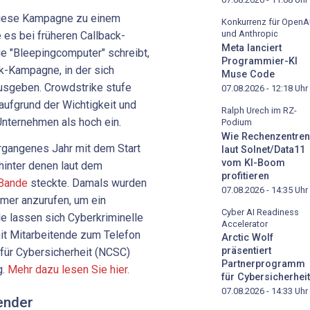
diese Kampagne zu einem
Konkurrenz für OpenA
und Anthropic
 es bei früheren Callback-
Meta lanciert
e "Bleepingcomputer" schreibt,
Programmier-KI
ack-Kampagne, in der sich
Muse Code
ausgeben. Crowdstrike stufe
07.08.2026 - 12:18
Uhr
ufgrund der Wichtigkeit und
Ralph Urech im RZ-
 Unternehmen als hoch ein.
Podium
Wie Rechenzentren
rgangenes Jahr mit dem Start
laut Solnet/Data11
vom KI-Boom
hinter denen laut dem
profitieren
Bande
steckte. Damals wurden
07.08.2026 - 14:35
Uhr
mer anzurufen, um ein
Cyber AI Readiness
e lassen sich Cyberkriminelle
Accelerator
it Mitarbeitende zum Telefon
Arctic Wolf
präsentiert
 für Cybersicherheit (NCSC)
Partnerprogramm
g.
Mehr dazu lesen Sie hier.
für Cybersicherheit
07.08.2026 - 14:33
Uhr
ender