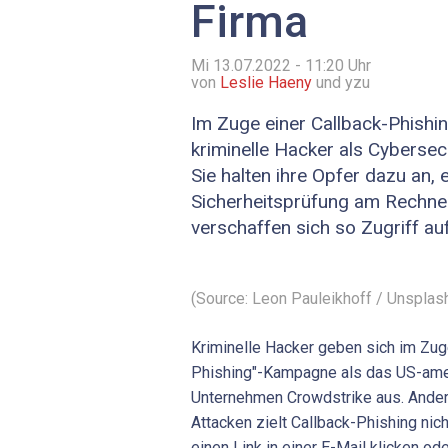
Firma
Mi 13.07.2022 - 11:20
Uhr
von
Leslie Haeny
und yzu
Im Zuge einer Callback-Phish
kriminelle Hacker als Cyberse
Sie halten ihre Opfer dazu an, 
Sicherheitsprüfung am Rechne
verschaffen sich so Zugriff au
(Source: Leon Pauleikhoff / Unsplas
Kriminelle Hacker geben sich im Zug
Phishing"-Kampagne als das US-ame
Unternehmen Crowdstrike aus. Ander
Attacken zielt Callback-Phishing nich
einen Link in einer E-Mail klicken o