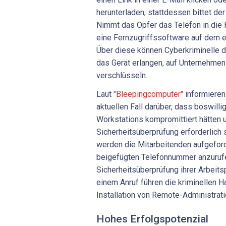
herunterladen, stattdessen bittet de
Nimmt das Opfer das Telefon in die H
eine Fernzugriffssoftware auf dem ei
Über diese können Cyberkriminelle di
das Gerät erlangen, auf Unternehmen
verschlüsseln.
Laut
"Bleepingcomputer"
informieren 
aktuellen Fall darüber, dass böswillig
Workstations kompromittiert hätten 
Sicherheitsüberprüfung erforderlich s
werden die Mitarbeitenden aufgeforde
beigefügten Telefonnummer anzurufe
Sicherheitsüberprüfung ihrer Arbeits
einem Anruf führen die kriminellen H
Installation von Remote-Administrat
Hohes Erfolgspotenzial