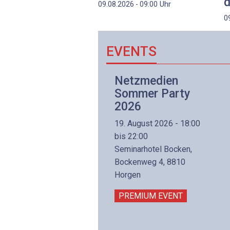
d
Uhr
09.08.2026 - 09:00
0
EVENTS
Netzwerk- und
Netzmedien
Internettechnologie
Sommer Party
Aufbaukurs
2026
(Präsenzkurs)
19. August 2026 - 18:00
8. November 2026 - 8:30
bis 22:00
is 17:00
Seminarhotel Bocken,
lltron AG
Bockenweg 4, 8810
intermättlistrasse 3
Horgen
506 Mägenwil
PREMIUM EVENT
PREMIUM EVENT