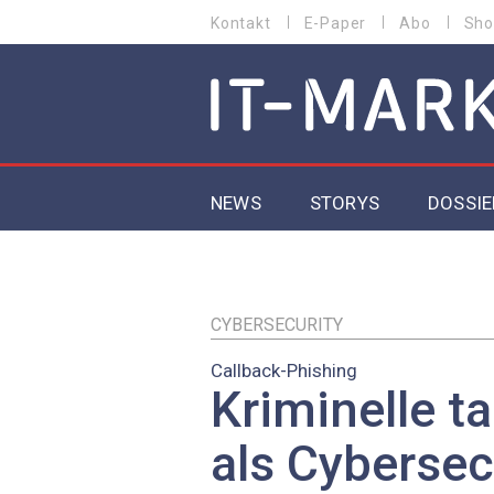
Direkt
Kontakt
E-Paper
Abo
Sho
HEADER
zum
MENU
Inhalt
MAIN NAVIGATION
NEWS
STORYS
DOSSIE
IoT
5G
CYBERSECURITY
Callback-Phishing
Secur
Kriminelle t
EU-D
als Cybersec