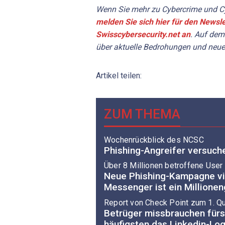
Wenn Sie mehr zu Cybercrime und Cy
melden Sie sich hier für den Newsle
Swisscybersecurity.net an
. Auf dem
über aktuelle Bedrohungen und neue
Artikel teilen:
ZUM THEMA
Wochenrückblick des NCSC
Phishing-Angreifer versuch
Über 8 Millionen betroffene User
Neue Phishing-Kampagne v
Messenger ist ein Millione
Report von Check Point zum 1. Qu
Betrüger missbrauchen fürs
häufigsten das Linkedin-Lo