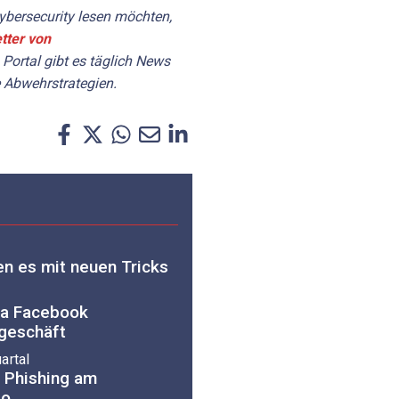
bersecurity lesen möchten,
tter von
 Portal gibt es täglich News
 Abwehrstrategien.
en es mit neuen Tricks
ia Facebook
ngeschäft
artal
 Phishing am
go