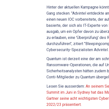
Hinter der aktuellen Kampagne kön
Gang stecken. "Advintel entdeckte a
einen neuen IOC vorbereitete, der a
basierte, der sich als IT-Experte vo
ausgab, um ein Opfer davon zu übe
zu erlauben, eine 'Überprüfung' des
durchzuführen", zitiert "Bleepingcom
Cybersecurity-Spezialisten Advintel.
Quantum ist derzeit eine der am sc
Ransomware-Operationen, die auf Un
Sicherheitsanalysten hätten zudem b
Conti-Mitglieder zu Quantum übergel
Lesen Sie ausserdem:
An seinem Se
Summit im Juni in Sydney hat das 
Gartner seine acht wichtigsten Cybe
2022/23 präsentiert.