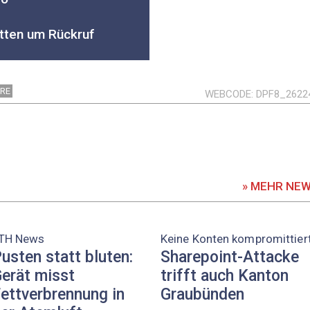
itten um Rückruf
RE
WEBCODE
DPF8_2622
» MEHR NE
TH News
Keine Konten kompromittier
usten statt bluten:
Sharepoint-Attacke
erät misst
trifft auch Kanton
ettverbrennung in
Graubünden