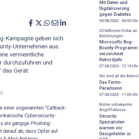
Mit Daten und
Digitalisierung
gegen Diabetes
09.08.2026 - 09:00
Uhr
20 Millionen Dollar an
Belohnungen
ing-Kampagne geben sich
Microsofts Bug-
curity-Unternehmen aus.
Bounty-Programm
eine vermeintliche
verzeichnet
Rekordjahr
r durchzuführen und
07.08.2026 - 12:19
Uhr
f das Gerät.
Wo sind all die Aliens
Das Fermi-
Paradoxon
h)
07.08.2026 - 11:00
Uhr
Bisher unbekannte
e einer sogenannten "Callback-
Angriffsklasse
rikanische Cybersecurity-
Security-
Spezialisten
s als gängige Phishing-
warnen vor
t darauf ab, dass Opfer auf
Designfehler in
der E-Mail-Anhänge