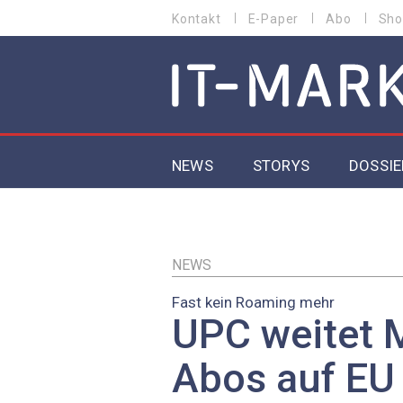
Direkt
Kontakt
E-Paper
Abo
Sho
HEADER
zum
MENU
Inhalt
MAIN NAVIGATION
NEWS
STORYS
DOSSIE
IoT
5G
NEWS
Fast kein Roaming mehr
Secur
UPC weitet 
EU-D
Abos auf EU