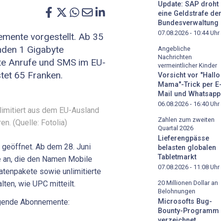
Update: SAP droht
eine Geldstrafe de
Bundesverwaltung
07.08.2026 - 10:44
Uhr
mente vorgestellt. Ab 35
nden 1 Gigabyte
Angebliche
Nachrichten
rte Anrufe und SMS im EU-
vermeintlicher Kinder
tet 65 Franken.
Vorsicht vor "Hallo
Mama"-Trick per E
Mail und Whatsapp
06.08.2026 - 16:40
Uhr
imitiert aus dem EU-Ausland
Zahlen zum zweiten
n. (Quelle: Fotolia)
Quartal 2026
Lieferengpässe
 geöffnet. Ab dem 28. Juni
belasten globalen
Tabletmarkt
e an, die den Namen Mobile
07.08.2026 - 11:08
Uhr
Datenpakete sowie unlimitierte
ten, wie UPC mitteilt.
20 Millionen Dollar an
Belohnungen
Microsofts Bug-
lgende Abonnemente:
Bounty-Programm
verzeichnet