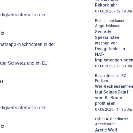
Rekordjahr
07.08.2026 - 12:19
Uhr
gkeitsinternet in der
Bisher unbekannte
Angriffsklasse
Security-
eiz
Spezialisten
warnen vor
hatsapp-Nachrichten in der
Designfehler in
NAT-
Implementierunge
 der Schweiz und im EU-
07.08.2026 - 11:50
Uhr
Ralph Urech im RZ-
Podium
at
Wie Rechenzentren
laut Solnet/Data11
vom KI-Boom
profitieren
gkeitsinternet in der
07.08.2026 - 14:35
Uhr
Cyber AI Readiness
Accelerator
eiz
Arctic Wolf