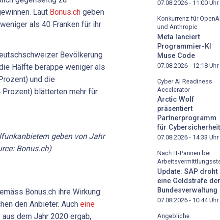
07.08.2026 - 11:00
Uhr
gewinnen. Laut
Bonus.ch
geben
Konkurrenz für OpenA
eniger als 40 Franken für ihr
und Anthropic
Meta lanciert
Programmier-KI
eutschschweizer Bevölkerung
Muse Code
07.08.2026 - 12:18
Uhr
die Hälfte berappe weniger als
Prozent) und die
Cyber AI Readiness
Accelerator
 Prozent) blätterten mehr für
Arctic Wolf
präsentiert
Partnerprogramm
für Cybersicherheit
lfunkanbietern geben von Jahr
07.08.2026 - 14:33
Uhr
urce: Bonus.ch)
Nach IT-Pannen bei
Arbeitsvermittlungsste
Update: SAP droht
eine Geldstrafe de
Bundesverwaltung
gemäss Bonus.ch ihre Wirkung:
07.08.2026 - 10:44
Uhr
hen den Anbieter. Auch
eine
s
aus dem Jahr 2020 ergab,
Angebliche