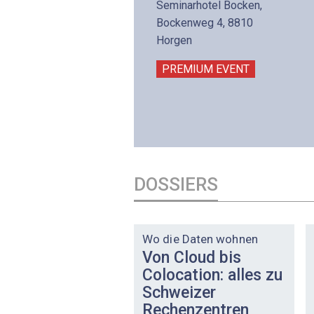
is 17:00
Seminarhotel Bocken,
lltron AG
Bockenweg 4, 8810
intermättlistrasse 3
Horgen
506 Mägenwil
PREMIUM EVENT
PREMIUM EVENT
DOSSIERS
DOSSIER
Wo die Daten wohnen
Von Cloud bis
Colocation: alles zu
Schweizer
Rechenzentren