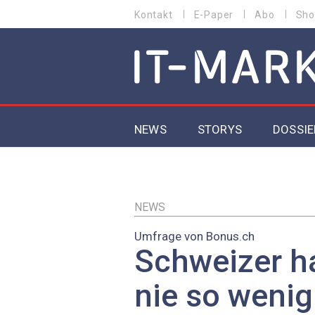
Direkt
Kontakt
E-Paper
Abo
Sho
HEADER
zum
MENU
Inhalt
MAIN NAVIGATION
NEWS
STORYS
DOSSIE
IoT
5G
NEWS
Umfrage von Bonus.ch
Secur
Schweizer h
EU-D
nie so wenig