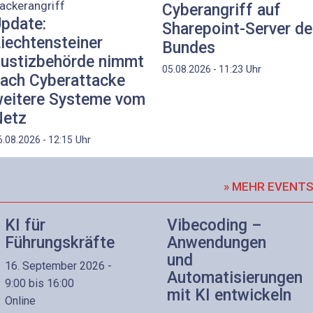
ackerangriff
Cyberangriff auf
pdate:
Sharepoint-Server d
iechtensteiner
Bundes
ustizbehörde nimmt
Uhr
05.08.2026 - 11:23
ach Cyberattacke
eitere Systeme vom
etz
Uhr
6.08.2026 - 12:15
» MEHR EVENT
KI für
Vibecoding –
Führungskräfte
Anwendungen
und
16. September 2026 -
Automatisierungen
9:00 bis 16:00
mit KI entwickeln
Online