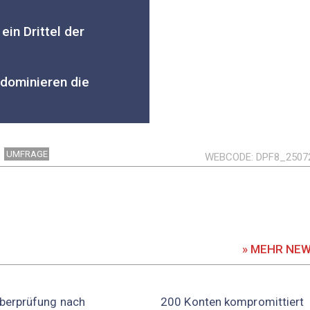
ein Drittel der
 dominieren die
UMFRAGE
WEBCODE
DPF8_2507
» MEHR NE
berprüfung nach
200 Konten kompromittiert