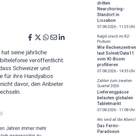
dritten
Nearshoring-
Standort in
Lissabon
07.08.2026 - 11:25
Uhr
Ralph Urech im RZ-
Podium
Wie Rechenzentren
hat seine jährliche
laut Solnet/Data11
vom KI-Boom
ltelefonie veröffentlicht.
profitieren
 dass Schweizer und
07.08.2026 - 14:35
Uhr
e für ihre Handyabos
Zahlen zum zweiten
 nicht davor, den Anbieter
Quartal 2026
echseln.
Lieferengpässe
belasten globalen
Tabletmarkt
07.08.2026 - 11:08
Uhr
h)
Wo sind all die Aliens
Das Fermi-
ten Jahren immer mehr
Paradoxon
lich gegenseitig zu