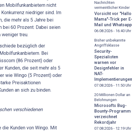
Nachrichten
en Mobilfunkanbietern nicht
vermeintlicher Kinder
 Konkurrenz niedriger sind. Im
Vorsicht vor "Hallo
Mama"-Trick per E
n, die mehr als 5 Jahre bei
Mail und Whatsapp
h bei 60 Prozent. Dabei seien
06.08.2026 - 16:40
Uhr
 weniger treu.
Bisher unbekannte
rschiede bezüglich der
Angriffsklasse
Security-
Mobilfunkanbietern. Bei
Spezialisten
wisscom (86 Prozent) oder
warnen vor
er Kunden, die seit mehr als 5
Designfehler in
NAT-
ter wie Wingo (5 Prozent) oder
Implementierunge
starke Preisaktionen
07.08.2026 - 11:50
Uhr
Kunden an sich zu binden.
20 Millionen Dollar an
Belohnungen
Microsofts Bug-
ischen verschiedenen
Bounty-Programm
verzeichnet
Rekordjahr
e die Kunden von Wingo. Mit
07.08.2026 - 12:19
Uhr