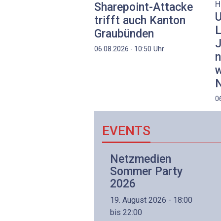
H
Sharepoint-Attacke
U
trifft auch Kanton
L
Graubünden
J
Uhr
06.08.2026 - 10:50
n
w
N
0
EVENTS
Netzwerk- und
Netzmedien
Internettechnologie
Sommer Party
Aufbaukurs
2026
(Präsenzkurs)
19. August 2026 - 18:00
8. November 2026 - 8:30
bis 22:00