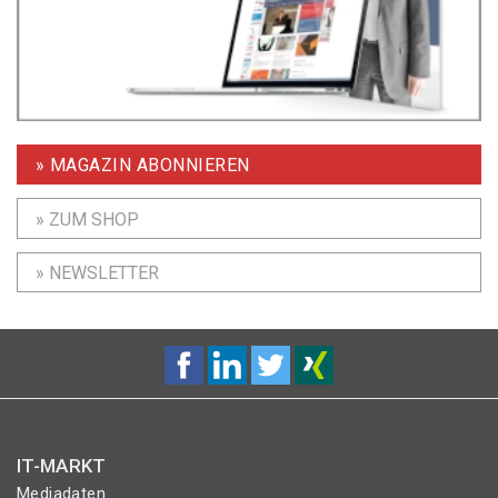
» MAGAZIN ABONNIEREN
» ZUM SHOP
» NEWSLETTER
IT-MARKT
Mediadaten