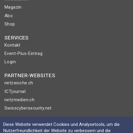
Magazin
Abo
Shop
SERVICES
Kontakt
Event-Plus-Eintrag
Login
PARTNER-WEBSITES
netzwoche.ch
ICTjournal
netzmedien.ch
Swisscybersecurity.net
© NETZMEDIEN AG 2026
Diese Website verwendet Cookies und Analysetools, um die
Impressum
Nutzerfreundlichkeit der Website zu verbessern und die