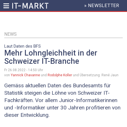
» NEWSLETTER
HEADER
MENU
Direkt
zum
Inhalt
NEWS
Laut Daten des BFS
Mehr Lohngleichheit in der
Schweizer IT-Branche
Fr 26.08.2022 - 14:50
Uhr
von
Yannick Chavanne
und
Rodolphe Koller
und Übersetzung: René Jaun
Gemäss aktuellen Daten des Bundesamts für
Statistik steigen die Löhne von Schweizer IT-
Fachkräften. Vor allem Junior-Informatikerinnen
und -Informatiker unter 30 Jahren profitieren von
dieser Entwicklung.