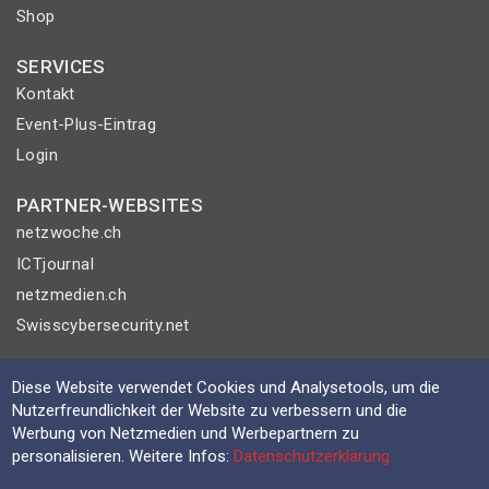
Shop
SERVICES
Kontakt
Event-Plus-Eintrag
Login
PARTNER-WEBSITES
netzwoche.ch
ICTjournal
netzmedien.ch
Swisscybersecurity.net
© NETZMEDIEN AG 2026
Diese Website verwendet Cookies und Analysetools, um die
Impressum
Nutzerfreundlichkeit der Website zu verbessern und die
Werbung von Netzmedien und Werbepartnern zu
AGB
personalisieren. Weitere Infos:
Datenschutzerklärung
Nutzungsbestimmungen