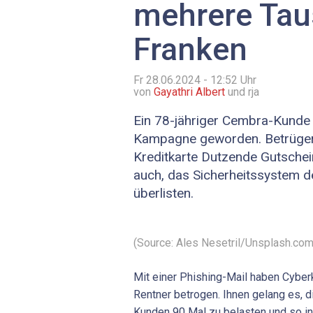
mehrere Ta
Franken
Fr 28.06.2024 - 12:52
Uhr
von
Gayathri Albert
und rja
Ein 78-jähriger Cembra-Kunde i
Kampagne geworden. Betrüger 
Kreditkarte Dutzende Gutschei
auch, das Sicherheitssystem d
überlisten.
(Source: Ales Nesetril/Unsplash.com
Mit einer Phishing-Mail haben Cyberk
Rentner betrogen. Ihnen gelang es, 
Kunden 90 Mal zu belasten und so 