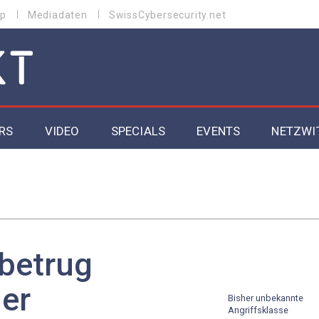
p
Mediadaten
SwissCybersecurity.net
RS
VIDEO
SPECIALS
EVENTS
NETZWI
Datacenter 2026
Cybersecurity 2026
ity
Cloud & Managed Services 2026
nbetrug
SGVO
Artificial Intelligence 2025
ner
Bisher unbekannte
Angriffsklasse