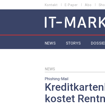
Direkt
Kontakt
E-Paper
Abo
Sho
HEADER
zum
MENU
Inhalt
MAIN NAVIGATION
NEWS
STORYS
DOSSIE
IoT
5G
NEWS
Phishing-Mail
Secur
Kreditkarte
EU-D
kostet Rent