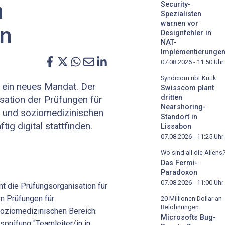
n
Security-
Spezialisten
warnen vor
en
Designfehler in
NAT-
Implementierunge
07.08.2026 - 11:50
Uhr
Syndicom übt Kritik
 ein neues Mandat. Der
Swisscom plant
dritten
sation der Prüfungen für
Nearshoring-
 und soziomedizinischen
Standort in
ig digital stattfinden.
Lissabon
07.08.2026 - 11:25
Uhr
Wo sind all die Aliens
Das Fermi-
Paradoxon
07.08.2026 - 11:00
Uhr
t die Prüfungsorganisation für
n Prüfungen für
20 Millionen Dollar an
Belohnungen
oziomedizinischen Bereich.
Microsofts Bug-
sprüfung "Teamleiter/in in