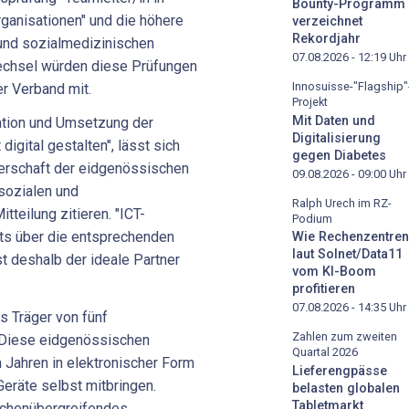
Bounty-Programm
ganisationen" und die höhere
verzeichnet
Rekordjahr
 und sozialmedizinischen
07.08.2026 - 12:19
Uhr
echsel würden diese Prüfungen
Innosuisse-"Flagship"
der Verband mit.
Projekt
Mit Daten und
ation und Umsetzung der
Digitalisierung
digital gestalten", lässt sich
gegen Diabetes
erschaft der eidgenössischen
09.08.2026 - 09:00
Uhr
sozialen und
Ralph Urech im RZ-
tteilung zitieren. "ICT-
Podium
its über die entsprechenden
Wie Rechenzentren
laut Solnet/Data11
 deshalb der ideale Partner
vom KI-Boom
profitieren
07.08.2026 - 14:35
Uhr
s Träger von fünf
Zahlen zum zweiten
 Diese eidgenössischen
Quartal 2026
n Jahren in elektronischer Form
Lieferengpässe
Geräte selbst mitbringen.
belasten globalen
Tabletmarkt
nchenübergreifendes