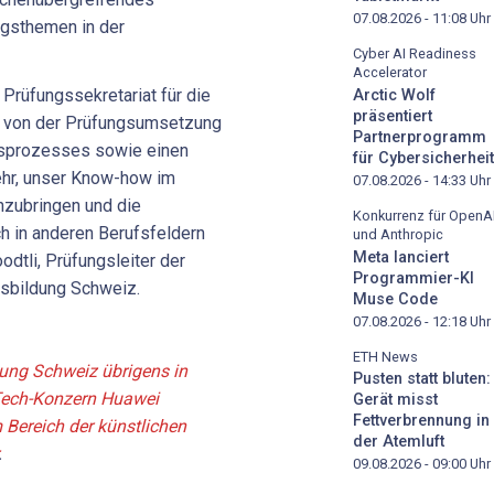
07.08.2026 - 11:08
Uhr
ngsthemen in der
Cyber AI Readiness
Accelerator
Prüfungssekretariat für die
Arctic Wolf
präsentiert
 von der Prüfungsumsetzung
Partnerprogramm
ngsprozesses sowie einen
für Cybersicherheit
sehr, unser Know-how im
07.08.2026 - 14:33
Uhr
nzubringen und die
Konkurrenz für OpenA
ch in anderen Berufsfeldern
und Anthropic
Meta lanciert
odtli, Prüfungsleiter der
Programmier-KI
fsbildung Schweiz.
Muse Code
07.08.2026 - 12:18
Uhr
ETH News
dung Schweiz übrigens in
Pusten statt bluten:
Tech-Konzern Huawei
Gerät misst
Fettverbrennung in
 Bereich der künstlichen
der Atemluft
.
09.08.2026 - 09:00
Uhr