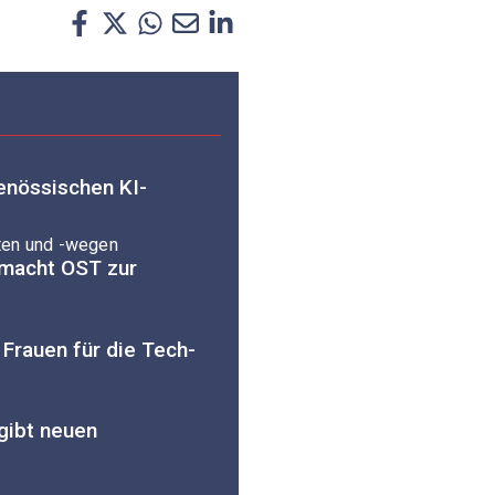
enössischen KI-
ten und -wegen
 macht OST zur
 Frauen für die Tech-
gibt neuen