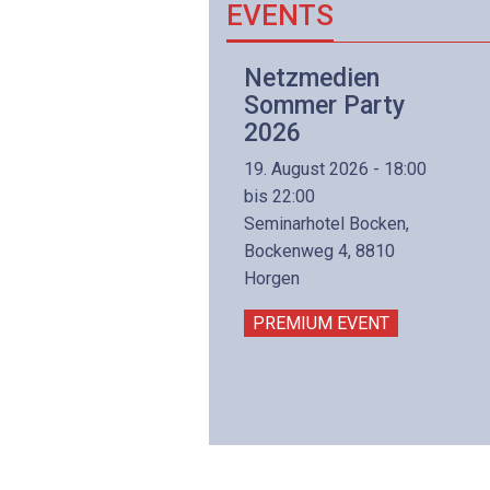
EVENTS
Netzwerk- und
Netzmedien
Internettechnologie
Sommer Party
Aufbaukurs
2026
(Präsenzkurs)
19. August 2026 - 18:00
8. November 2026 - 8:30
bis 22:00
is 17:00
Seminarhotel Bocken,
lltron AG
Bockenweg 4, 8810
intermättlistrasse 3
Horgen
506 Mägenwil
PREMIUM EVENT
PREMIUM EVENT