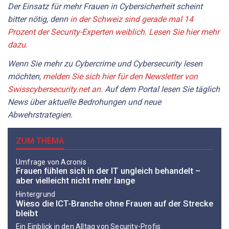
Der Einsatz für mehr Frauen in Cybersicherheit scheint
bitter nötig, denn
in der Schweiz sind gerade mal 14
Prozent der Security-Experten weiblich. Lesen Sie hier mehr
dazu.
Wenn Sie mehr zu Cybercrime und Cybersecurity lesen
möchten,
melden Sie sich hier für den Newsletter von
Swisscybersecurity.net an.
Auf dem Portal lesen Sie täglich
News über aktuelle Bedrohungen und neue
Abwehrstrategien.
ZUM THEMA
Umfrage von Acronis
Frauen fühlen sich in der IT ungleich behandelt –
aber vielleicht nicht mehr lange
Hintergrund
Wieso die ICT-Branche ohne Frauen auf der Strecke
bleibt
Ein Einblick in den Alltag von Security-Profis