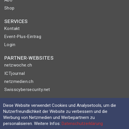
Shop
SERVICES
Kontakt
Event-Plus-Eintrag
Login
PARTNER-WEBSITES
netzwoche.ch
ICTjournal
netzmedien.ch
Swisscybersecurity.net
© NETZMEDIEN AG 2026
Diese Website verwendet Cookies und Analysetools, um die
Impressum
Nutzerfreundlichkeit der Website zu verbessern und die
Werbung von Netzmedien und Werbepartnern zu
AGB
personalisieren. Weitere Infos:
Datenschutzerklärung
Nutzungsbestimmungen