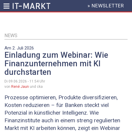
» NEWSLETTER
HEADER
MENU
Direkt
zum
Inhalt
NEWS
Am 2. Juli 2026
Einladung zum Webinar: Wie
Finanzunternehmen mit KI
durchstarten
Di 09.06.2026 - 11:54
Uhr
von
René Jaun
und cka
Prozesse optimieren, Produkte diversifizieren,
Kosten reduzieren – für Banken steckt viel
Potenzial in künstlicher Intelligenz. Wie
Finanzinstitute auch in einem streng regulierten
Markt mit KI arbeiten können, zeigt ein Webinar