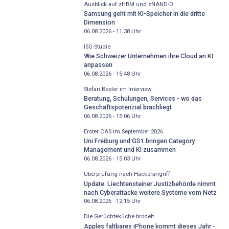
Ausblick auf zHBM und zNAND-O
Samsung geht mit KI-Speicher in die dritte
Dimension
06.08.2026 - 11:38
Uhr
ISG-Studie
Wie Schweizer Unternehmen ihre Cloud an KI
anpassen
06.08.2026 - 15:48
Uhr
Stefan Beeler im Interview
Beratung, Schulungen, Services - wo das
Geschäftspotenzial brachliegt
06.08.2026 - 15:06
Uhr
Erster CAS im September 2026
Uni Freiburg und GS1 bringen Category
Management und KI zusammen
06.08.2026 - 15:03
Uhr
Überprüfung nach Hackerangriff
Update: Liechtensteiner Justizbehörde nimmt
nach Cyberattacke weitere Systeme vom Netz
06.08.2026 - 12:15
Uhr
Die Gerüchteküche brodelt
Apples faltbares iPhone kommt dieses Jahr -